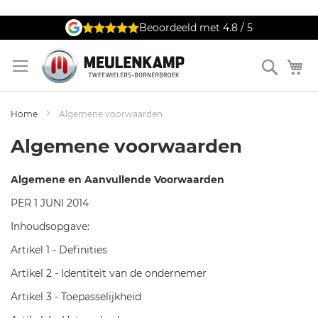
Ga
Beoordeeld met 4.8 / 5
naar
de
Zoek
W
inhoud
Home
Algemene voorwaarden
Algemene voorwaarden
Algemene en Aanvullende Voorwaarden
PER 1 JUNI 2014
Inhoudsopgave:
Artikel 1 - Definities
Artikel 2 - Identiteit van de ondernemer
Artikel 3 - Toepasselijkheid