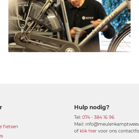
r
Hulp nodig?
Tel:
074 - 384 16 96
Mail: info@meulenkamptweewi
e fietsen
of
klik hier
voor ons contactfo
es