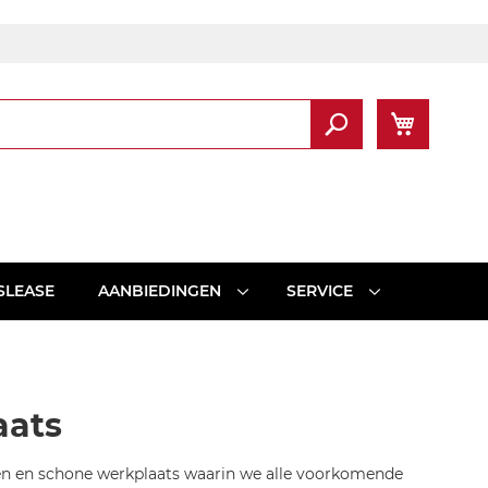
Winkel
Zoek
SLEASE
AANBIEDINGEN
SERVICE
aats
n en schone werkplaats waarin we alle voorkomende