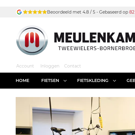
Ga
Beoordeeld met 4.8 / 5 - Gebaseerd op
82
naar
de
inhoud
Account
Inloggen
Contact
HOME
FIETSEN
FIETSKLEDING
GEB