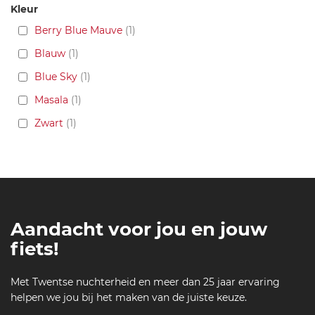
Kleur
Berry Blue Mauve
1
Blauw
1
Blue Sky
1
Masala
1
Zwart
1
Aandacht voor jou en jouw
fiets!
Met Twentse nuchterheid en meer dan 25 jaar ervaring
helpen we jou bij het maken van de juiste keuze.