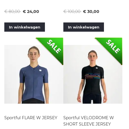
Normale
Vanaf
Normale
Vanaf
€ 80,00
€ 24,00
€ 100,00
€ 30,00
prijs
prijs
In winkelwagen
In winkelwagen
Sportful FLARE W JERSEY
Sportful VELODROME W
SHORT SLEEVE JERSEY