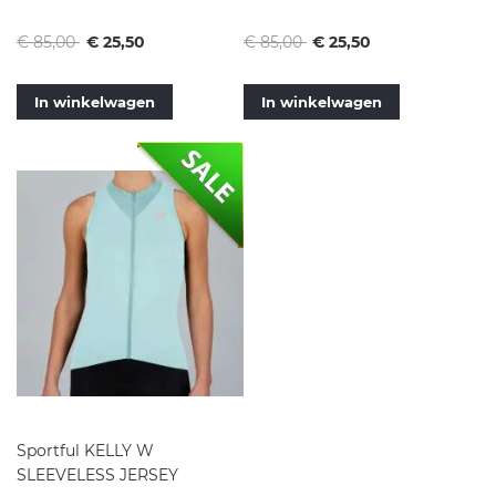
Normale
Vanaf
Normale
Vanaf
€ 85,00
€ 25,50
€ 85,00
€ 25,50
prijs
prijs
In winkelwagen
In winkelwagen
Sportful KELLY W
SLEEVELESS JERSEY