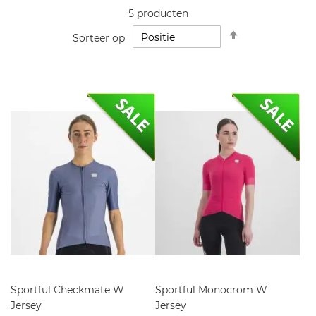
5
producten
Van
Sorteer op
hoog
naar
laag
sorteren
Sportful Checkmate W
Sportful Monocrom W
Jersey
Jersey