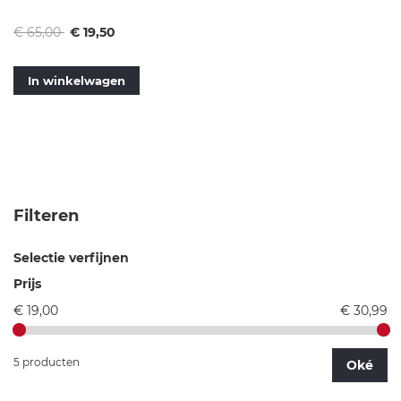
Normale
Vanaf
€ 65,00
€ 19,50
prijs
In winkelwagen
Filteren
Selectie verfijnen
Prijs
€ 19,00
€ 30,99
5 producten
Oké