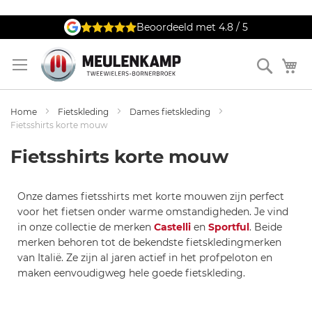
Ga
Beoordeeld met 4.8 / 5
naar
de
Zoek
W
inhoud
Home
Fietskleding
Dames fietskleding
Fietsshirts korte mouw
Fietsshirts korte mouw
Onze dames fietsshirts met korte mouwen zijn perfect
voor het fietsen onder warme omstandigheden. Je vind
in onze collectie de merken
Castelli
en
Sportful
. Beide
merken behoren tot de bekendste fietskledingmerken
van Italië. Ze zijn al jaren actief in het profpeloton en
maken eenvoudigweg hele goede fietskleding.