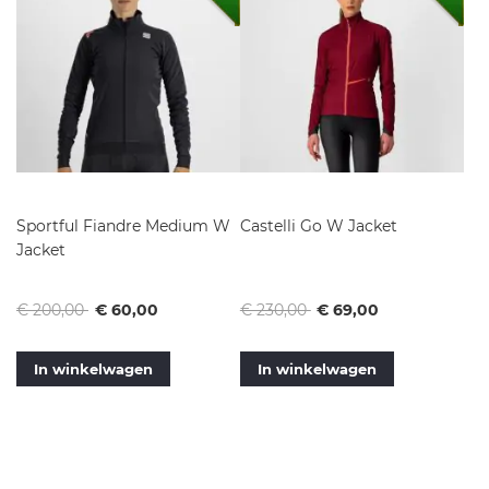
Sportful Fiandre Medium W
Castelli Go W Jacket
Jacket
Normale
Vanaf
Normale
Vanaf
€ 200,00
€ 60,00
€ 230,00
€ 69,00
prijs
prijs
In winkelwagen
In winkelwagen