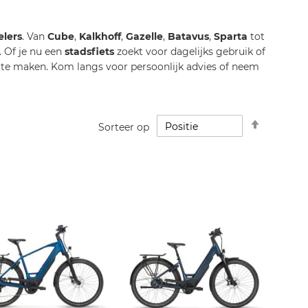
lers
. Van
Cube
,
Kalkhoff
,
Gazelle
,
Batavus
,
Sparta
tot
n. Of je nu een
stadsfiets
zoekt voor dagelijks gebruik of
e te maken. Kom langs voor persoonlijk advies of neem
Van
Sorteer op
hoog
naar
laag
sorteren