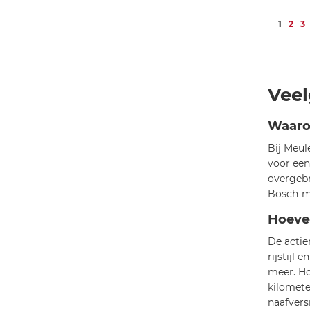
Pagin
U lees
Pagi
Pa
1
2
3
Veel
Waaro
Bij Meul
voor een
overgebr
Bosch-mo
Hoevee
De actie
rijstijl
meer. Ho
kilomete
naafvers