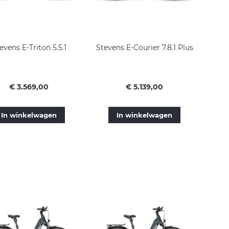
evens E-Triton 5.5.1
Stevens E-Courier 7.8.1 Plus
Vanaf
Vanaf
€ 3.569,00
€ 5.139,00
In winkelwagen
In winkelwagen