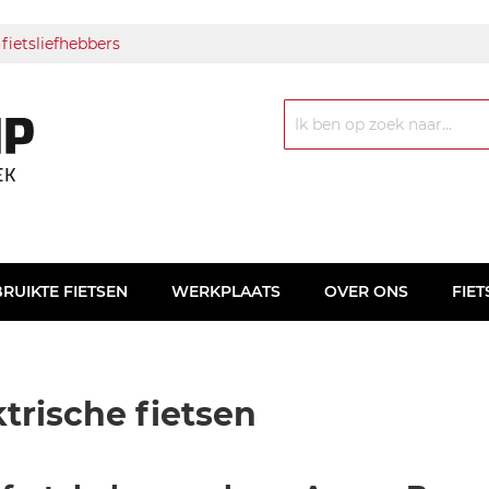
 fietsliefhebbers
Zoek
RUIKTE FIETSEN
WERKPLAATS
OVER ONS
FIET
ktrische fietsen