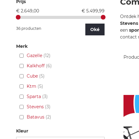
Comf
Prijs
€ 2.649,00
€ 5.499,99
Ontdek 
Steven
36 producten
Oké
een
spor
contact 
Merk
Gazelle
12
Produ
Kalkhoff
6
Cube
5
Ktm
5
Sparta
3
Stevens
3
Batavus
2
Kleur