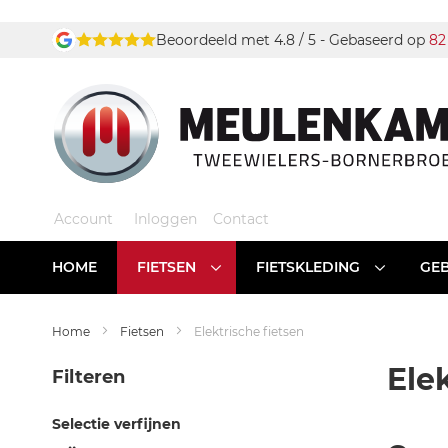
Ga
Beoordeeld met 4.8 / 5 - Gebaseerd op
82
naar
de
inhoud
Account
Inloggen
Contact
HOME
FIETSEN
FIETSKLEDING
GEB
Home
Fietsen
Elektrische fietsen
Ele
Filteren
Selectie verfijnen