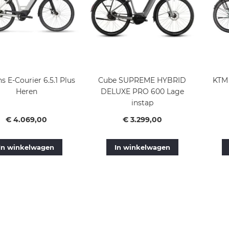
s E-Courier 6.5.1 Plus
Cube SUPREME HYBRID
KTM 
Heren
DELUXE PRO 600 Lage
instap
Vanaf
Vanaf
€ 4.069,00
€ 3.299,00
In winkelwagen
In winkelwagen