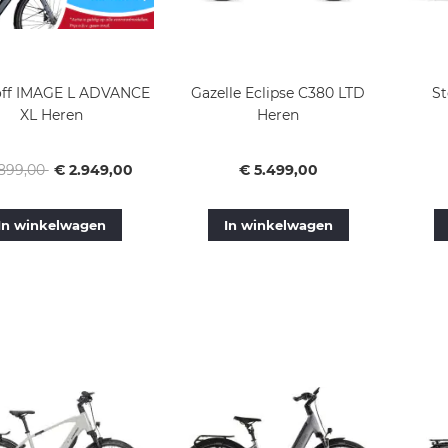
off IMAGE L ADVANCE
Gazelle Eclipse C380 LTD
St
XL Heren
Heren
ale
Vanaf
Vanaf
.899,00
€ 2.949,00
€ 5.499,00
In winkelwagen
In winkelwagen