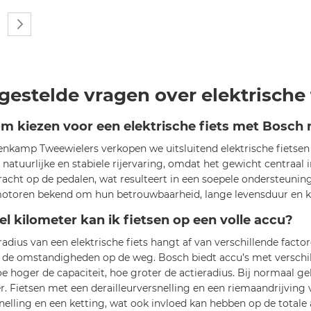
a
 momenteel pagina
na
gina
Pagina
Volgende
gestelde vragen over elektrische 
m kiezen voor een elektrische fiets met Bosc
enkamp Tweewielers verkopen we uitsluitend elektrische fiets
 natuurlijke en stabiele rijervaring, omdat het gewicht centraal i
acht op de pedalen, wat resulteert in een soepele ondersteunin
toren bekend om hun betrouwbaarheid, lange levensduur en krach
l kilometer kan ik fietsen op een volle accu?
radius van een elektrische fiets hangt af van verschillende facto
 en de omstandigheden op de weg. Bosch biedt accu’s met verschi
e hoger de capaciteit, hoe groter de actieradius. Bij normaal ge
r. Fietsen met een derailleurversnelling en een riemaandrijvin
nelling en een ketting, wat ook invloed kan hebben op de totale 