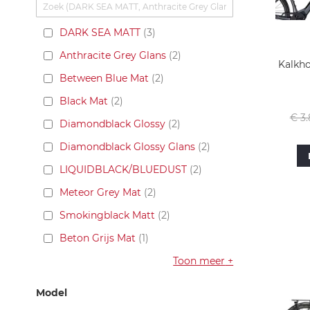
DARK SEA MATT
3
Anthracite Grey Glans
2
Kalkh
Between Blue Mat
2
Black Mat
2
Norm
€ 3
Diamondblack Glossy
2
prijs
Diamondblack Glossy Glans
2
LIQUIDBLACK/BLUEDUST
2
Meteor Grey Mat
2
Smokingblack Matt
2
Beton Grijs Mat
1
Toon meer
Model