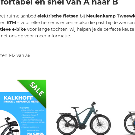
ortabel en snel van A naar B
het ruime aanbod
elektrische fietsen
bij
Meulenkamp Tweewie
s
en
KTM
– voor elke fietser is er een e-bike die past bij de wense
tieve e-bike
voor lange tochten, wij helpen je de perfecte keuz
met ons op voor meer informatie.
cten
1
-
12
van
36