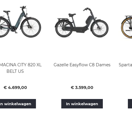
MACINA CITY 820 XL
Gazelle Easyflow C8 Dames
Spart
BELT US
Vanaf
Vanaf
€ 4.699,00
€ 3.599,00
In winkelwagen
In winkelwagen