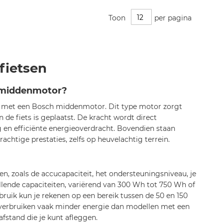
Toon
per pagina
fietsen
h middenmotor?
en met een Bosch middenmotor. Dit type motor zorgt
n de fiets is geplaatst. De kracht wordt direct
g en efficiënte energieoverdracht. Bovendien staan
tige prestaties, zelfs op heuvelachtig terrein.
ren, zoals de accucapaciteit, het ondersteuningsniveau, je
llende capaciteiten, variërend van 300 Wh tot 750 Wh of
bruik kun je rekenen op een bereik tussen de 50 en 150
g verbruiken vaak minder energie dan modellen met een
afstand die je kunt afleggen.