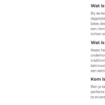
Wat is
Bij de k
dagelijk
bikes di
een riem
lichter 
Wat is
Naast he
onderhou
traditio
betrouwb
een kett
Kom la
Ben je b
perfecte
te ervar