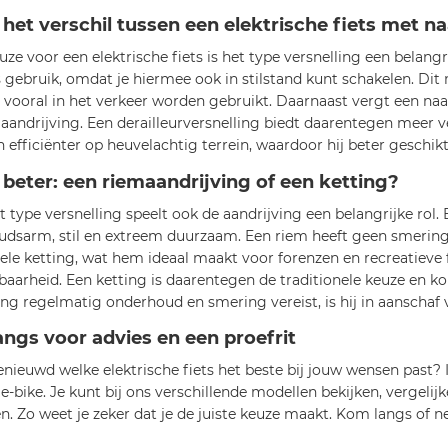
 het verschil tussen een elektrische fiets met na
euze voor een elektrische fiets is het type versnelling een belang
s gebruik, omdat je hiermee ook in stilstand kunt schakelen. Dit
e vooral in het verkeer worden gebruikt. Daarnaast vergt een na
aandrijving. Een derailleurversnelling biedt daarentegen meer ve
en efficiënter op heuvelachtig terrein, waardoor hij beter geschik
 beter: een riemaandrijving of een ketting?
t type versnelling speelt ook de aandrijving een belangrijke rol. 
dsarm, stil en extreem duurzaam. Een riem heeft geen smering 
nele ketting, wat hem ideaal maakt voor forenzen en recreatieve 
aarheid. Een ketting is daarentegen de traditionele keuze en ko
ing regelmatig onderhoud en smering vereist, is hij in aanschaf
ngs voor advies en een proefrit
enieuwd welke elektrische fiets het beste bij jouw wensen past? 
 e-bike. Je kunt bij ons verschillende modellen bekijken, vergelij
en. Zo weet je zeker dat je de juiste keuze maakt. Kom langs of 