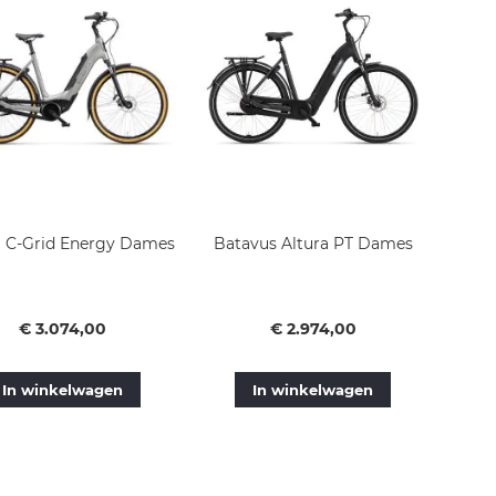
a C-Grid Energy Dames
Batavus Altura PT Dames
Vanaf
Vanaf
€ 3.074,00
€ 2.974,00
In winkelwagen
In winkelwagen