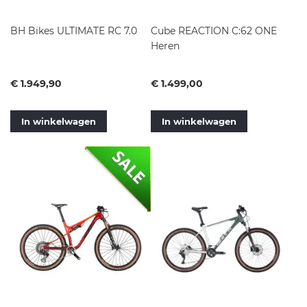
BH Bikes ULTIMATE RC 7.0
Cube REACTION C:62 ONE
Heren
Vanaf
Vanaf
€ 1.949,90
€ 1.499,00
In winkelwagen
In winkelwagen