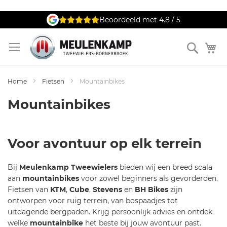
Ga
Beoordeeld met 4.8 / 5
naar
de
Zoek
W
inhoud
Home
Fietsen
Mountainbikes
Mountainbikes
Voor avontuur op elk terrein
Bij
Meulenkamp Tweewielers
bieden wij een breed scala
aan
mountainbikes
voor zowel beginners als gevorderden.
Fietsen van
KTM
,
Cube
,
Stevens
en
BH Bikes
zijn
ontworpen voor ruig terrein, van bospaadjes tot
uitdagende bergpaden. Krijg persoonlijk advies en ontdek
welke
mountainbike
het beste bij jouw avontuur past.