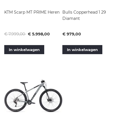
KTM Scarp MT PRIME Heren
Bulls Copperhead 1 29
Diamant
Normale
Vanaf
Vanaf
€ 7.999,00
€ 5.998,00
€ 979,00
prijs
In winkelwagen
In winkelwagen