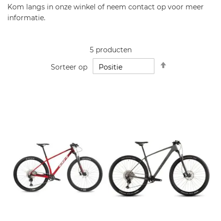
Kom langs in onze winkel of neem contact op voor meer
informatie.
5
producten
Van
Sorteer op
hoog
naar
laag
sorteren