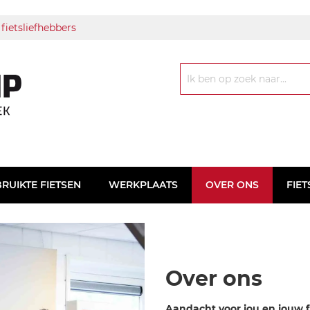
 fietsliefhebbers
Zoek
RUIKTE FIETSEN
WERKPLAATS
OVER ONS
FIET
Over ons
Aandacht voor jou en jouw f