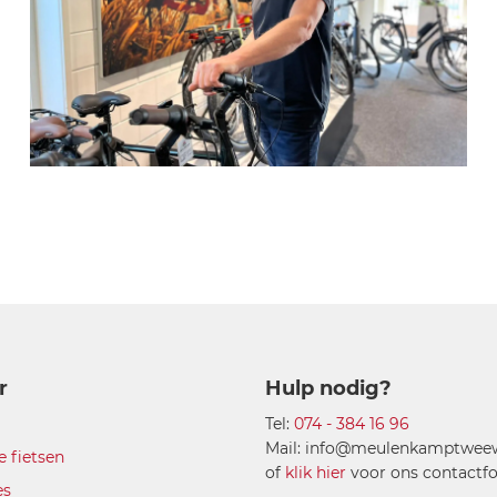
r
Hulp nodig?
Tel:
074 - 384 16 96
Mail: info@meulenkamptweewi
e fietsen
of
klik hier
voor ons contactfo
es