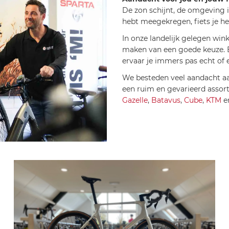
De zon schijnt, de omgeving i
hebt meegekregen, fiets je h
In onze landelijk gelegen wink
maken van een goede keuze. Ee
ervaar je immers pas echt of ee
We besteden veel aandacht aan
een ruim en gevarieerd assort
Gazelle
,
Batavus
,
Cube
,
KTM
e