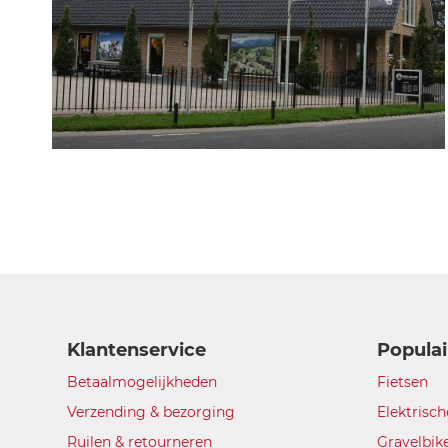
Klantenservice
Populai
Betaalmogelijkheden
Fietsen
Verzending & bezorging
Elektrisch
Ruilen & retourneren
Gravelbik