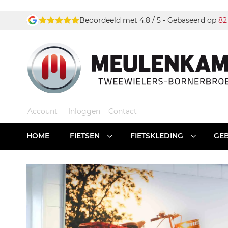
Ga
Beoordeeld met 4.8 / 5 - Gebaseerd op
82
naar
de
inhoud
Account
Inloggen
Contact
HOME
FIETSEN
FIETSKLEDING
GEB