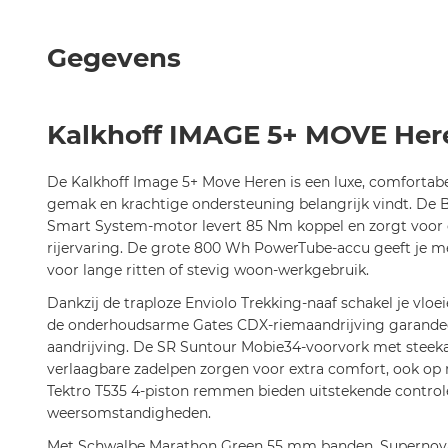
het
begin
Gegevens
van
de
afbeeldingen-
Kalkhoff IMAGE 5+ MOVE Her
gallerij
De Kalkhoff Image 5+ Move Heren is een luxe, comfortabel
gemak en krachtige ondersteuning belangrijk vindt. De
Smart System-motor levert 85 Nm koppel en zorgt voor e
rijervaring. De grote 800 Wh PowerTube-accu geeft je m
voor lange ritten of stevig woon-werkgebruik.
Dankzij de traploze Enviolo Trekking-naaf schakel je vloe
de onderhoudsarme Gates CDX-riemaandrijving garandeer
aandrijving. De SR Suntour Mobie34-voorvork met steeka
verlaagbare zadelpen zorgen voor extra comfort, ook op m
Tektro T535 4-piston remmen bieden uitstekende controle
weersomstandigheden.
Met Schwalbe Marathon Green 55 mm banden, Supernova 