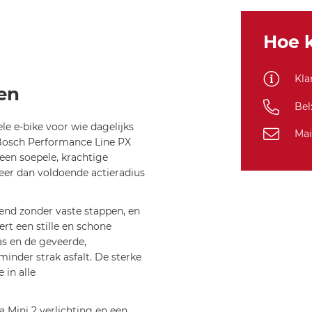
5+
MOV
29DI
Hoe k
XL58
F
Kla
BLK
en
800WH
Bel
e e-bike voor wie dagelijks
Mai
 Bosch Performance Line PX
en soepele, krachtige
eer dan voldoende actieradius
iend zonder vaste stappen, en
t een stille en schone
s en de geveerde,
inder strak asfalt. De sterke
 in alle
Mini 2 verlichting en een