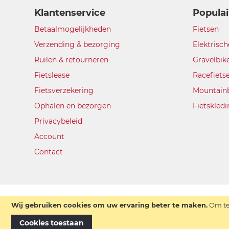
Klantenservice
Populai
Betaalmogelijkheden
Fietsen
Verzending & bezorging
Elektrisch
Ruilen & retourneren
Gravelbik
Fietslease
Racefiets
Fietsverzekering
Mountain
Ophalen en bezorgen
Fietskled
Privacybeleid
Account
Contact
Wij gebruiken cookies om uw ervaring beter te maken.
Om te
Cookies toestaan