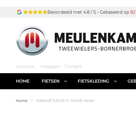
Ga
Beoordeeld met 4.8 / 5 - Gebaseerd op
82
naar
de
inhoud
Account
Inloggen
Contact
HOME
FIETSEN
FIETSKLEDING
GEB
Home
Kalkhoff IMAGE 5+ MOVE Heren
Ga
naar
het
einde