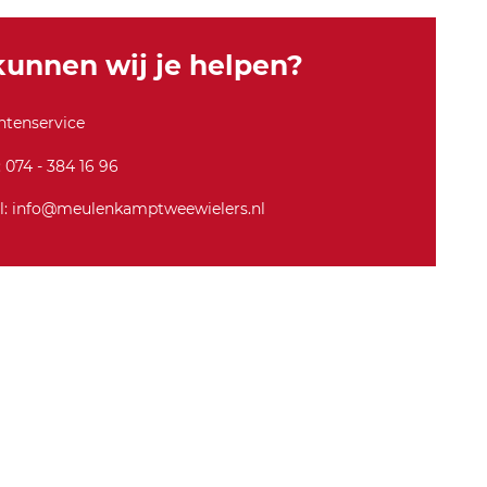
e-
2
unnen wij je helpen?
0
2
5-
ntenservice
7
3
: 074 - 384 16 96
5
l: info@meulenkamptweewielers.nl