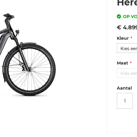
Her
OP V
Vanaf
€ 4.89
Kleur
Maat
Aantal
Merk
Kalkhoff
IMAGE