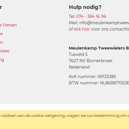
r
Hulp nodig?
Tel:
074 - 384 16 96
Mail: info@meulenkamptweewi
e fietsen
of
klik hier
voor ons contactfo
es
en
Meulenkamp Tweewielers B.
bikes
Tusveld 5
ing
7627 NV Bornerbroek
Nederland
KvK nummer: 99133385
BTW nummer: NL868817053B
 voldoen aan de cookie wetgeving, vragen we uw toestemming om de