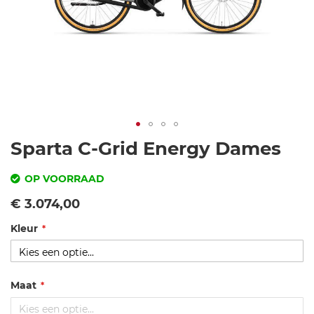
Ga
Sparta C-Grid Energy Dames
naar
het
OP VOORRAAD
begin
SKU
Vanaf
€ 3.074,00
van
de
Kleur
s
afbeeldingen-
p
gallerij
ar
ta
Maat
-c
-g