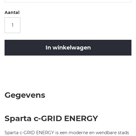
ri
d-
Aantal
e
n
er
g
y-
In winkelwagen
d
a
m
Merk
es
Sparta
C-
-2
GRID
0
ENERGY
2
D61
Gegevens
6-
TITAANGRIJS
7
BES-
3
3
Sparta c-GRID ENERGY
5
500Wh
Sparta c-GRID ENERGY is een moderne en wendbare stads