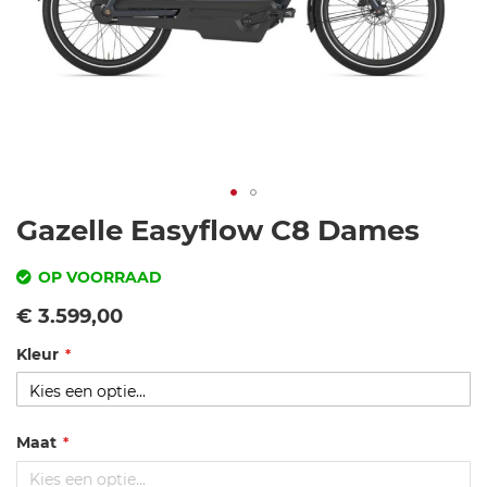
Ga
Gazelle Easyflow C8 Dames
naar
het
OP VOORRAAD
begin
SKU
Vanaf
€ 3.599,00
van
de
Kleur
g
afbeeldingen-
az
gallerij
el
le
Maat
-e
as