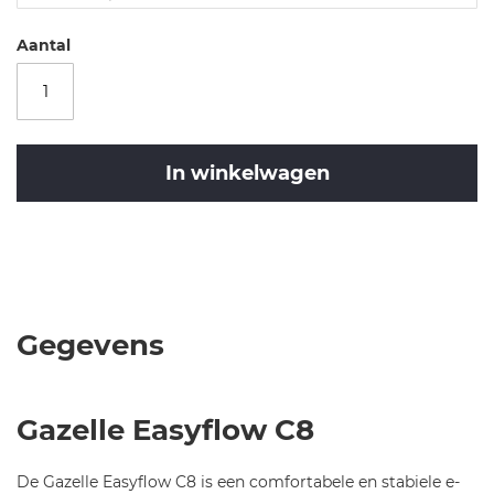
yf
l
Aantal
o
w
-c
8-
d
In winkelwagen
a
m
es
Merk
-2
Gazelle
EASYFLOW
0
C8
2
L46
6-
822
Gegevens
7
S8
3
HMS
5
Gazelle Easyflow C8
De Gazelle Easyflow C8 is een comfortabele en stabiele e-