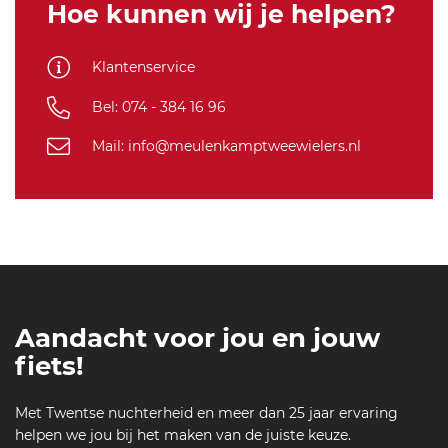
5
Hoe kunnen wij je helpen?
8
8
Klantenservice
2
0
Bel: 074 - 384 16 96
5
Mail: info@meulenkamptweewielers.nl
Aandacht voor jou en jouw
fiets!
Met Twentse nuchterheid en meer dan 25 jaar ervaring
helpen we jou bij het maken van de juiste keuze.