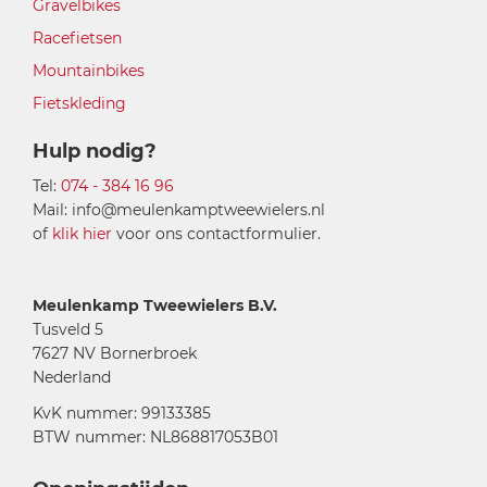
Gravelbikes
Racefietsen
Mountainbikes
Fietskleding
Hulp nodig?
Tel:
074 - 384 16 96
Mail: info@meulenkamptweewielers.nl
of
klik hier
voor ons contactformulier.
Meulenkamp Tweewielers B.V.
Tusveld 5
7627 NV Bornerbroek
Nederland
KvK nummer: 99133385
BTW nummer: NL868817053B01