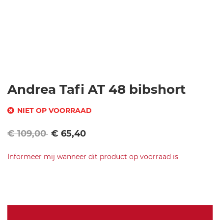
Ga
Andrea Tafi AT 48 bibshort
naar
het
NIET OP VOORRAAD
begin
SKU
Normale
van
Speciale
€ 109,00
€ 65,40
prijs
de
prijs
2
afbeeldingen-
Informeer mij wanneer dit product op voorraad is
1
gallerij
8
Merk
1
Andrea
AT
0
Tafi
48
0
bibshort
0