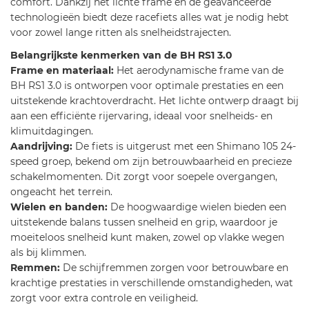
comfort. Dankzij het lichte frame en de geavanceerde
technologieën biedt deze racefiets alles wat je nodig hebt
voor zowel lange ritten als snelheidstrajecten.
Belangrijkste kenmerken van de BH RS1 3.0
Frame en materiaal:
Het aerodynamische frame van de
BH RS1 3.0 is ontworpen voor optimale prestaties en een
uitstekende krachtoverdracht. Het lichte ontwerp draagt bij
aan een efficiënte rijervaring, ideaal voor snelheids- en
klimuitdagingen.
Aandrijving:
De fiets is uitgerust met een Shimano 105 24-
speed groep, bekend om zijn betrouwbaarheid en precieze
schakelmomenten. Dit zorgt voor soepele overgangen,
ongeacht het terrein.
Wielen en banden:
De hoogwaardige wielen bieden een
uitstekende balans tussen snelheid en grip, waardoor je
moeiteloos snelheid kunt maken, zowel op vlakke wegen
als bij klimmen.
Remmen:
De schijfremmen zorgen voor betrouwbare en
krachtige prestaties in verschillende omstandigheden, wat
zorgt voor extra controle en veiligheid.