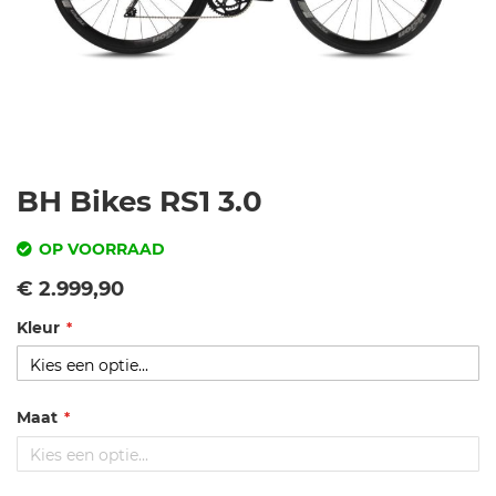
Ga
BH Bikes RS1 3.0
naar
het
OP VOORRAAD
begin
SKU
Vanaf
€ 2.999,90
van
de
Kleur
b
afbeeldingen-
h
gallerij
-r
s
Maat
1-
3.
0