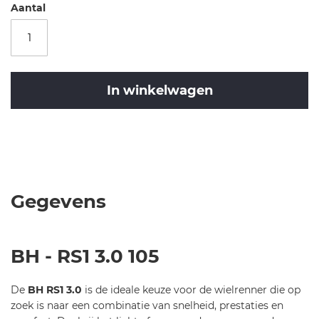
-
Aantal
h
e
r
e
n
In winkelwagen
-
2
0
Merk
2
BH
BH
3
Bikes
-
-
RS1
7
3.0
Gegevens
3
-
4
52
-
BH - RS1 3.0 105
LD303NCSLA
De
BH RS1 3.0
is de ideale keuze voor de wielrenner die op
zoek is naar een combinatie van snelheid, prestaties en