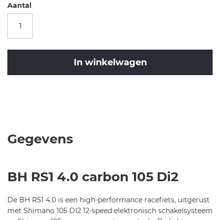
-
Aantal
h
e
r
e
n
In winkelwagen
-
2
0
Merk
2
BH
BH
5
Bikes
-
-
RS1
7
4.5
Gegevens
3
-
4
52
-
BH RS1 4.0 carbon 105 Di2
LA405SNSLA
De BH RS1 4.0 is een high-performance racefiets, uitgerust
met Shimano 105 DI2 12-speed elektronisch schakelsysteem