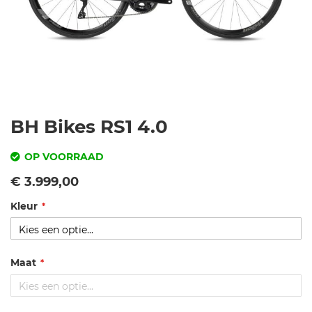
Ga
BH Bikes RS1 4.0
naar
het
OP VOORRAAD
begin
SKU
Vanaf
€ 3.999,00
van
de
Kleur
b
afbeeldingen-
h
gallerij
-r
s1
Maat
-
4.
0