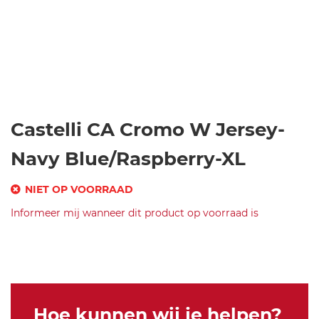
Ga
Castelli CA Cromo W Jersey-
naar
het
Navy Blue/Raspberry-XL
begin
van
NIET OP VOORRAAD
de
SKU
Informeer mij wanneer dit product op voorraad is
afbeeldingen-
gallerij
Merk
c
Castelli
as
CA
te
Cromo
lli
W
-c
Jersey-
Hoe kunnen wij je helpen?