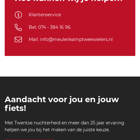
a-
Navy
cr
Blue/Raspberry-
Klantenservice
o
XL
m
Bel: 074 - 384 16 96
o-
w
Mail: info@meulenkamptweewielers.nl
-j
er
se
y-
n
a
v
y-
Aandacht voor jou en jouw
bl
u
fiets!
e-
ra
Met Twentse nuchterheid en meer dan 25 jaar ervaring
s
helpen we jou bij het maken van de juiste keuze.
p
b