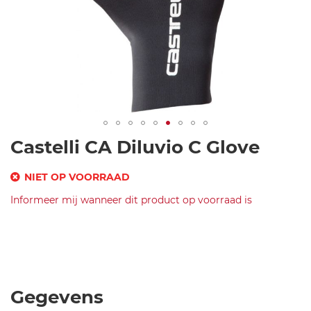
Ga
Castelli CA Diluvio C Glove
naar
het
NIET OP VOORRAAD
begin
SKU
Informeer mij wanneer dit product op voorraad is
van
de
Merk
c
afbeeldingen-
Castelli
a
CA
gallerij
s
Diluvio
t
C
e
Glove
Gegevens
ll