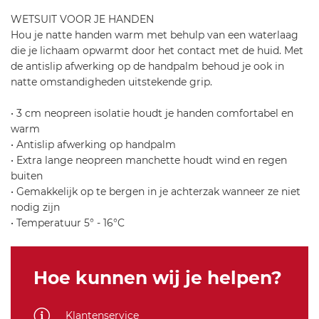
i-
WETSUIT VOOR JE HANDEN
c
Hou je natte handen warm met behulp van een waterlaag
a
die je lichaam opwarmt door het contact met de huid. Met
-
de antislip afwerking op de handpalm behoud je ook in
d
natte omstandigheden uitstekende grip.
il
u
• 3 cm neopreen isolatie houdt je handen comfortabel en
v
warm
i
• Antislip afwerking op handpalm
o
• Extra lange neopreen manchette houdt wind en regen
-
buiten
c
• Gemakkelijk op te bergen in je achterzak wanneer ze niet
-
nodig zijn
g
• Temperatuur 5° - 16°C
l
o
v
Hoe kunnen wij je helpen?
e
-
7
Klantenservice