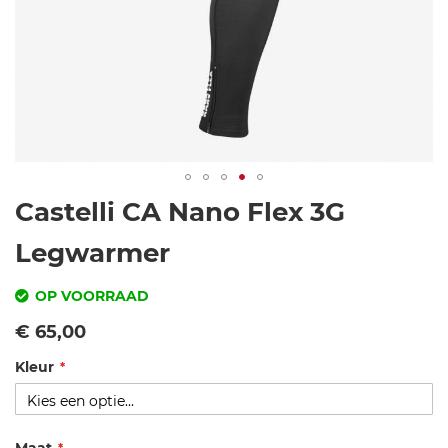
Ga
Castelli CA Nano Flex 3G
naar
het
Legwarmer
begin
van
OP VOORRAAD
de
SKU
Vanaf
€ 65,00
afbeeldingen-
gallerij
Kleur
c
as
te
lli