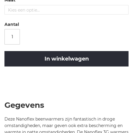
Maat
-c
a-
n
a
Aantal
n
o-f
l
ex
-3
In winkelwagen
g-
le
g
Merk
w
Castelli
Castelli
ar
CA
m
Nano
er
Flex
Gegevens
-6
3G
51
Legwarmer-
Deze Nanoflex beenwarmers zijn fantastisch in droge
Black-
omstandigheden, maar geven ook extra bescherming en
M
warmte in natte omstandigheden. De Nanoflex 3G warmers