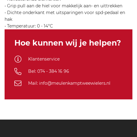
5
• Grip pull aan de hiel voor makkelijk aan- en uittrekken
• Dichte onderkant met uitsparingen voor spd-pedaal en
hak
• Temperatuur: 0 - 14°C
Hoe kunnen wij je helpen?
Klantenservice
Bel: 074 - 384 16 96
Mail: info@meulenkamptweewielers.nl