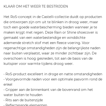
i-
KLAAR OM HET WEER TE BESTRIJDEN
c
a
Het RoS-concept in de Castelli-collectie duidt op producten
-
die ontworpen zijn om uit te blinken in droog weer, maar
r
toch een goede waterbescherming bieden wanneer je te
o
maken krijgt met regen. Deze Rain or Shine shoecover is
s
gemaakt van een waterbestendige en winddichte
-
ademende stretch stof met een fleece voering. Voor
s
regenachtige omstandigheden zijn de belangrijkste naden
h
naar buiten verplaatst, waar ze minder zichtbaar zijn. De
o
overschoen is hoog gesneden, tot aan de basis van de
e
kuitspier voor warmte tijdens droog weer.
c
o
• RoS-product excelleert in droge en natte omstandigheden
v
• Voorgevormde naden voor een optimale pasvorm rond de
e
enkel
r
• Gripper aan de binnenkant van de bovenrand om het
-
water buiten te houden
6
• Rits aan de buitenzijde
5
• Reflecterende elementen