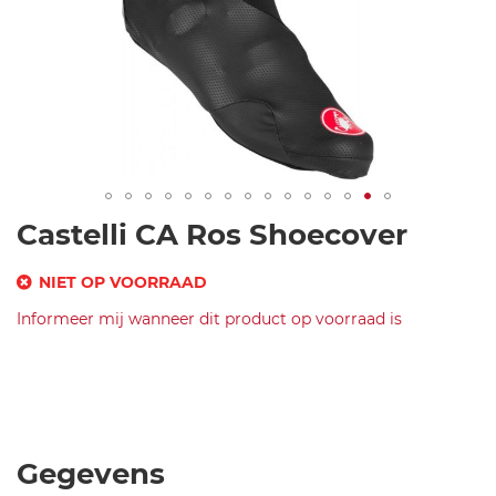
Ga
Castelli CA Ros Shoecover
naar
het
NIET OP VOORRAAD
begin
SKU
Informeer mij wanneer dit product op voorraad is
van
de
Merk
c
afbeeldingen-
Castelli
a
CA
gallerij
s
Ros
t
Shoecover-
e
Black-
Gegevens
ll
L