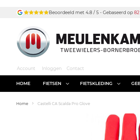
Ga
Beoordeeld met 4.8 / 5 - Gebaseerd op
82
naar
de
inhoud
Account
Inloggen
Contact
HOME
FIETSEN
FIETSKLEDING
GEB
Home
Castelli CA Scalda Pro Glove
Ga
naar
het
einde