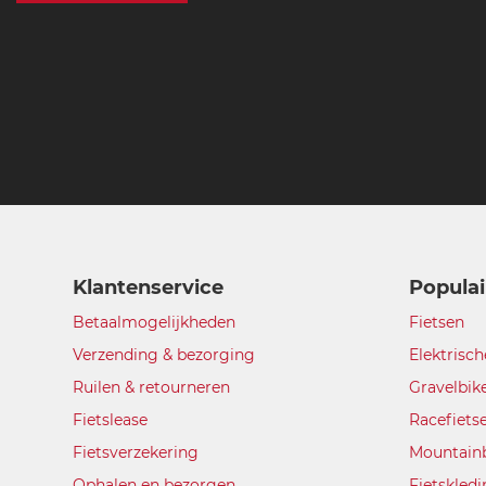
Klantenservice
Populai
Betaalmogelijkheden
Fietsen
Verzending & bezorging
Elektrisch
Ruilen & retourneren
Gravelbik
Fietslease
Racefiets
Fietsverzekering
Mountain
Ophalen en bezorgen
Fietskled