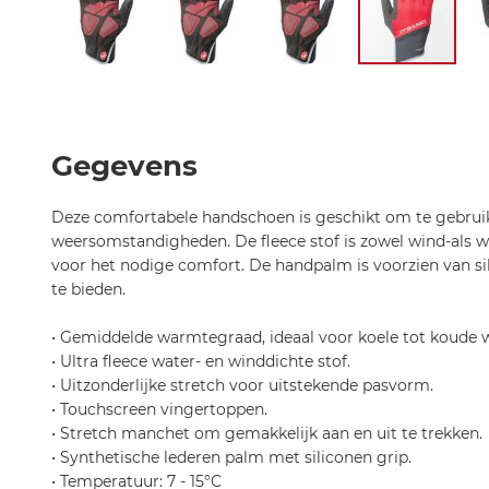
Ga
naar
het
begin
Gegevens
van
de
Deze comfortabele handschoen is geschikt om te gebruik
afbeeldingen-
weersomstandigheden. De fleece stof is zowel wind-als w
gallerij
voor het nodige comfort. De handpalm is voorzien van s
te bieden.
• Gemiddelde warmtegraad, ideaal voor koele tot koude
• Ultra fleece water- en winddichte stof.
• Uitzonderlijke stretch voor uitstekende pasvorm.
• Touchscreen vingertoppen.
• Stretch manchet om gemakkelijk aan en uit te trekken.
• Synthetische lederen palm met siliconen grip.
• Temperatuur: 7 - 15°C