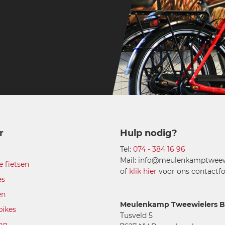
r
Hulp nodig?
Tel:
074 - 384 16 96
Mail: info@meulenkamptweewi
e fietsen
of
klik hier
voor ons contactfo
es
en
Meulenkamp Tweewielers B.
bikes
Tusveld 5
ing