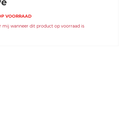
ve
 OP VOORRAAD
SKU
 mij wanneer dit product op voorraad is
c
a
s
t
e
ll
k-
i-
c
a
-
s
c
a
l
d