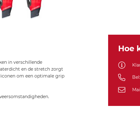
Hoe k
en in verschillende
Kla
aterdicht en de stretch zorgt
iliconen om een optimale grip
Bel
Mai
 weersomstandigheden.