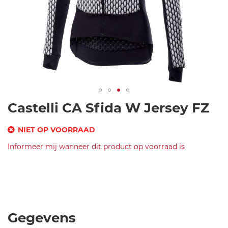
Ga
Castelli CA Sfida W Jersey FZ
naar
het
NIET OP VOORRAAD
begin
SKU
Informeer mij wanneer dit product op voorraad is
van
de
Merk
c
afbeeldingen-
Castelli
a
CA
gallerij
s
Sfida
t
W
el
Jersey
Gegevens
li
FZ