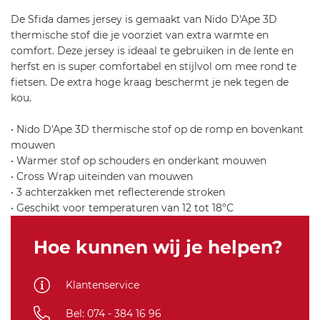
-
De Sfida dames jersey is gemaakt van Nido D'Ape 3D
c
thermische stof die je voorziet van extra warmte en
a
comfort. Deze jersey is ideaal te gebruiken in de lente en
-s
herfst en is super comfortabel en stijlvol om mee rond te
fi
fietsen. De extra hoge kraag beschermt je nek tegen de
d
kou.
a
-
• Nido D'Ape 3D thermische stof op de romp en bovenkant
w
mouwen
-j
• Warmer stof op schouders en onderkant mouwen
e
• Cross Wrap uiteinden van mouwen
r
• 3 achterzakken met reflecterende stroken
s
• Geschikt voor temperaturen van 12 tot 18°C
e
y
Hoe kunnen wij je helpen?
-f
z-
6
Klantenservice
4
1
Bel: 074 - 384 16 96