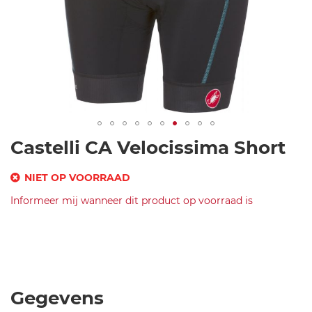
Ga
Castelli CA Velocissima Short
naar
het
NIET OP VOORRAAD
begin
SKU
Informeer mij wanneer dit product op voorraad is
van
de
Merk
c
afbeeldingen-
Castelli
as
CA
gallerij
te
Velocissima
lli
Short-
-c
Black-
Gegevens
a-
M