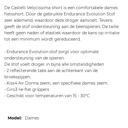
v
De Castelli Velocissima short is een comfortabele dames
el
fietsshort. Door de gebruikte Endurance Evolution Stof
o
zeer ademend, waardoor deze droger aanvoelt. Tevens
ci
geeft de stof ondersteuning aan de beenspieren. De taille
ss
heeft geen naden of elastiek waardoor de kans op irritatie
i
tot een minimum wordt gereduceerd.
m
a-
• Endurance Evolution stof zorgt voor optimale
s
ondersteuning van de spieren.
h
De stof voelt droger in bijna alle omstandigheden
or
• 2 reflecterende tabs aan de achterkant van de
t-
broekspijpen.
6
• Kiss4 Air Donna zeem, een specifieke dames zeem.
3
• Giro3 lie-flat grippers
9
• Geschikt voor temperaturen van 15 - 30°C
Meer
Dames
informatie