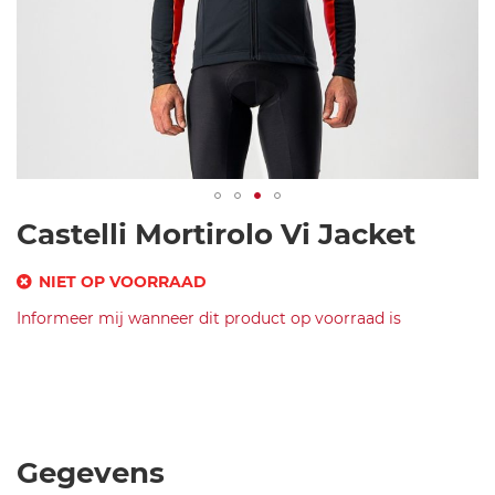
Ga
Castelli Mortirolo Vi Jacket
naar
het
NIET OP VOORRAAD
begin
SKU
Informeer mij wanneer dit product op voorraad is
van
de
Merk
c
afbeeldingen-
Castelli
as
Castelli
gallerij
te
Mortirolo
lli
Vi
-
Jacket-
Gegevens
m
Light