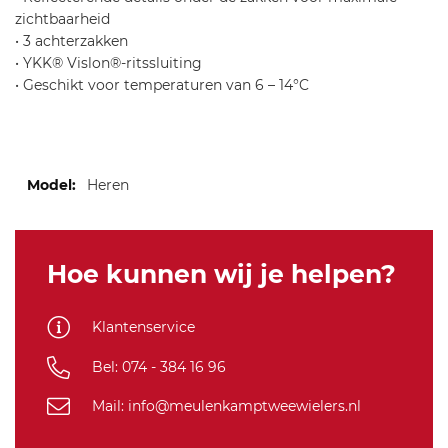
zichtbaarheid
• 3 achterzakken
• YKK® Vislon®-ritssluiting
• Geschikt voor temperaturen van 6 – 14°C
Meer
Heren
informatie
Hoe kunnen wij je helpen?
Klantenservice
Bel: 074 - 384 16 96
Mail: info@meulenkamptweewielers.nl