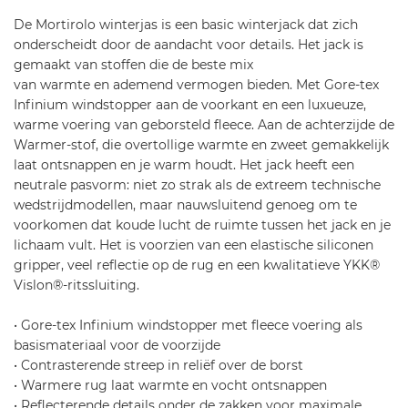
or
Black-
De Mortirolo winterjas is een basic winterjack dat zich
ti
L
onderscheidt door de aandacht voor details. Het jack is
ro
gemaakt van stoffen die de beste mix
lo
van warmte en ademend vermogen bieden. Met Gore-tex
-v
Infinium windstopper aan de voorkant en een luxueuze,
i-j
warme voering van geborsteld fleece. Aan de achterzijde de
a
Warmer-stof, die overtollige warmte en zweet gemakkelijk
c
laat ontsnappen en je warm houdt. Het jack heeft een
k
neutrale pasvorm: niet zo strak als de extreem technische
et
wedstrijdmodellen, maar nauwsluitend genoeg om te
-6
voorkomen dat koude lucht de ruimte tussen het jack en je
4
lichaam vult. Het is voorzien van een elastische siliconen
0
gripper, veel reflectie op de rug en een kwalitatieve YKK®
Vislon®-ritssluiting.
• Gore-tex Infinium windstopper met fleece voering als
basismateriaal voor de voorzijde
• Contrasterende streep in reliëf over de borst
• Warmere rug laat warmte en vocht ontsnappen
• Reflecterende details onder de zakken voor maximale