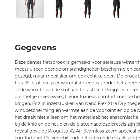
Ga
naar
het
begin
Gegevens
van
de
Deze dames fietsbroek is gemaakt voor serieuze winterrit
afbeeldingen-
meest uiteenlopende omstandigheden beschermd en comfo
gallerij
gezegd, maar moeilijker om ook echt te doen. De broek 
Flex 3G-stof, die zeer waterafstotend is zonder het ade
of de warmte van de stof aan te tasten. Je krijgt een ze
die met je meebeweegt, voor luxueus comfort met de bes
krijgen. Er zijn inzetstukken van Nano Flex Xtra Dry to
windbescherming en warmte aan de voorkant en op de b
het draait niet alleen om het materiaal: het anatomisch
bij de knie en de heup en de platte naadloze bretels zijn 
royaal gevulde Progetto X2 Air Seamless-zeem speciaal vo
comfortabel. De verschillende reflecterende details zorg