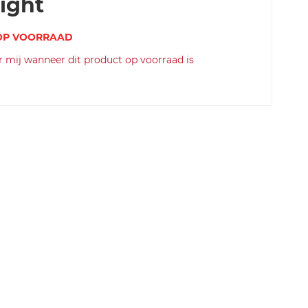
ight
 OP VOORRAAD
SKU
 mij wanneer dit product op voorraad is
c
a
s
t
el
li
-s
o
r
p
a
s
s
o
-r