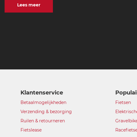
Lees meer
Klantenservice
Populai
Betaalmogelijkheden
Fietsen
Verzending & bezorging
Elektrisch
Ruilen & retourneren
Gravelbik
Fietslease
Racefiets