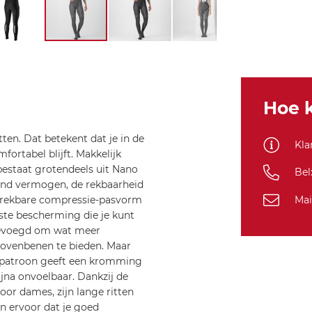
Hoe k
ten. Dat betekent dat je in de
Kla
rtabel blijft. Makkelijk
bestaat grotendeels uit Nano
Bel
mend vermogen, de rekbaarheid
Mai
er rekbare compressie-pasvorm
te bescherming die je kunt
egevoegd om wat meer
ovenbenen te bieden. Maar
e patroon geeft een kromming
bijna onvoelbaar. Dankzij de
or dames, zijn lange ritten
en ervoor dat je goed