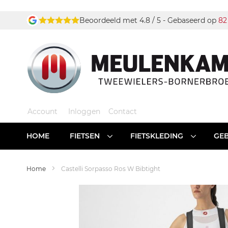
Ga
Beoordeeld met 4.8 / 5 - Gebaseerd op
82
naar
de
inhoud
Account
Inloggen
Contact
HOME
FIETSEN
FIETSKLEDING
GEB
Home
Castelli Sorpasso Ros W Bibtight
Ga
naar
het
einde