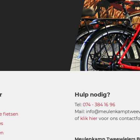
r
Hulp nodig?
Tel:
074 - 384 16 96
Mail: info@meulenkamptweewi
e fietsen
of
klik hier
voor ons contactfo
es
en
Meulenkamp Tweewielers B.