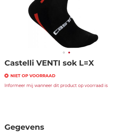
Ga
Castelli VENTI sok L=X
naar
het
NIET OP VOORRAAD
begin
SKU
Informeer mij wanneer dit product op voorraad is
van
de
Merk
c
afbeeldingen-
Castelli
a
VENTI
gallerij
s
sok
t
Black/Red
e
L=X
Gegevens
ll