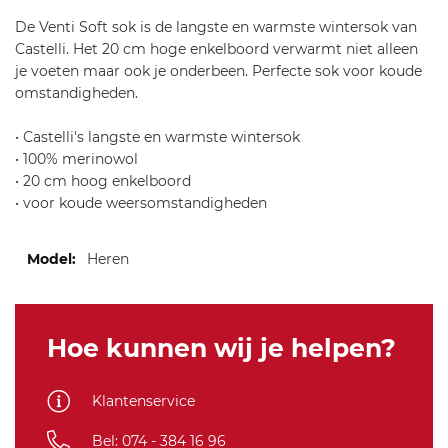
i-
De Venti Soft sok is de langste en warmste wintersok van
v
Castelli. Het 20 cm hoge enkelboord verwarmt niet alleen
e
je voeten maar ook je onderbeen. Perfecte sok voor koude
n
omstandigheden.
t
i-
• Castelli's langste en warmste wintersok
s
• 100% merinowol
o
• 20 cm hoog enkelboord
k
• voor koude weersomstandigheden
-l
=
Meer
x
Heren
informatie
-
6
5
Hoe kunnen wij je helpen?
4
Klantenservice
Bel: 074 - 384 16 96