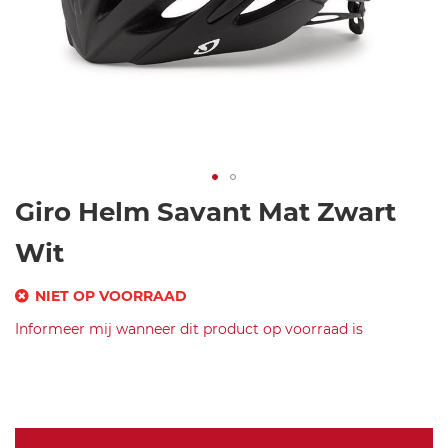
Ga
Giro Helm Savant Mat Zwart
naar
het
Wit
begin
van
NIET OP VOORRAAD
de
SKU
Informeer mij wanneer dit product op voorraad is
afbeeldingen-
gallerij
Merk
gi
Giro
ro
Giro
-h
Helm
el
Savant