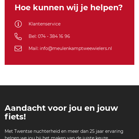
m
Mat
Hoe kunnen wij je helpen?
-s
Zwart
a
Wit
Klantenservice
v
L
a
Bel: 074 - 384 16 96
nt
-
Mail: info@meulenkamptweewielers.nl
m
at
-z
w
ar
t-
w
it-
Aandacht voor jou en jouw
6
4
fiets!
5
Met Twentse nuchterheid en meer dan 25 jaar ervaring
helpen we jou bij het maken van de juiste keuze.