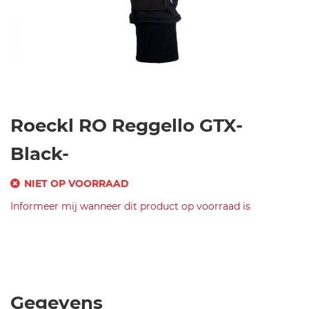
Ga
Roeckl RO Reggello GTX-
naar
het
Black-
begin
van
NIET OP VOORRAAD
de
SKU
Informeer mij wanneer dit product op voorraad is
afbeeldingen-
gallerij
Merk
r
Roeckl
o
RO
e
Reggello
c
GTX-
k
Black-
Gegevens