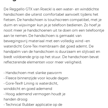
l-
9
r
De Reggello GTX van Roeckl is een water- en winddichte
o
handschoen die uiterst comfortabel aanvoelt tijdens het
-
fietsen. De handschoen is touchscreen compatibel, met je
r
duim en wijsvinger kun je je telefoon bedienen. Zo hoef je
e
nooit meer je handschoenen uit te doen om een telefoontje
g
aan te nemen. De handschoen is gemaakt van
g
bewegingsvrij materiaal met een volledig wind –en
e
waterdicht Gore-Tex membraam dat goed ademt. De
ll
handpalm van de handschoen is duurzaam en slijtvast en
o
biedt voldoende grip op het stuur. De handschoen bevat
-
reflecterende elementen voor meer veiligheid.
g
t
• Handschoen met slanke pasvorm
x
• Fleece binnenzijde voor koude dagen
-
• Gore-Tex® Lining is waterdicht,
b
winddicht en goed ademend
l
• Hoog ademend vermogen houdt je
a
handen droog
c
• Technical Rubber applicatie op de
k