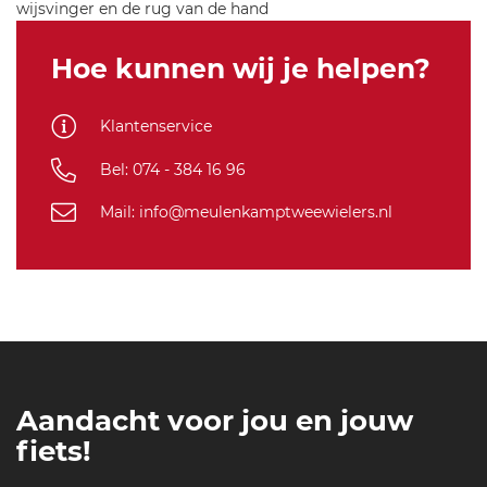
wijsvinger en de rug van de hand
--
7
Hoe kunnen wij je helpen?
8
5
Klantenservice
Bel: 074 - 384 16 96
Mail: info@meulenkamptweewielers.nl
Aandacht voor jou en jouw
fiets!