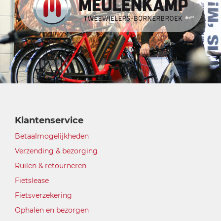
Klantenservice
Betaalmogelijkheden
Verzending & bezorging
Ruilen & retourneren
Fietslease
Fietsverzekering
Ophalen en bezorgen