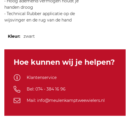
• Hoog ademend vermogen houdt je
handen droog
• Technical Rubber applicatie op de
wijsvinger en de rug van de hand
Meer
zwart
informatie
Hoe kunnen wij je helpen?
Klantenservice
Bel: 074 - 384 16 96
Mail: info@meulenkamptweewielers.nl