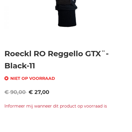
Ga
Roeckl RO Reggello GTX¨-
naar
het
Black-11
begin
van
NIET OP VOORRAAD
de
SKU
Normale
afbeeldingen-
Speciale
€ 90,00
€ 27,00
prijs
gallerij
prijs
0
Informeer mij wanneer dit product op voorraad is
3/
31
Merk
0
Roeckl
RO
3-
Reggello