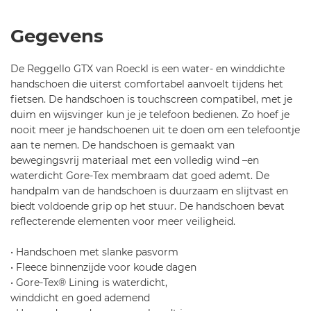
8
GTX¨-
2
Black-
Gegevens
4
11
-
0
De Reggello GTX van Roeckl is een water- en winddichte
0
handschoen die uiterst comfortabel aanvoelt tijdens het
0
fietsen. De handschoen is touchscreen compatibel, met je
-1
duim en wijsvinger kun je je telefoon bedienen. Zo hoef je
1
nooit meer je handschoenen uit te doen om een telefoontje
aan te nemen. De handschoen is gemaakt van
bewegingsvrij materiaal met een volledig wind –en
waterdicht Gore-Tex membraam dat goed ademt. De
handpalm van de handschoen is duurzaam en slijtvast en
biedt voldoende grip op het stuur. De handschoen bevat
reflecterende elementen voor meer veiligheid.
• Handschoen met slanke pasvorm
• Fleece binnenzijde voor koude dagen
• Gore-Tex® Lining is waterdicht,
winddicht en goed ademend