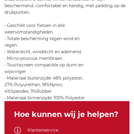
s
Glove-
beschermend, comfortabel en handig, met padding op de
s-
Black-
drukpunten.
w
S
-
• Geschikt voor fietsen in alle
7
weersomstandigheden.
8
• Totale bescherming tegen wind en
5
regen.
• Waterdicht, winddicht en ademend.
• Micro-pourous membraan
• Touchscreen compatible op duim en
wijsvinger
• Materiaal buitenzijde: 48% polyester,
27% Polyurethan, 18%Nylon,
4%Spandex, 3%Rubber
• Materiaal binnenzijde: 100% Polyester
Hoe kunnen wij je helpen?
Klantenservice