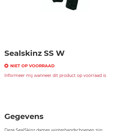
Ga
Sealskinz SS W
naar
het
NIET OP VOORRAAD
begin
SKU
Informeer mij wanneer dit product op voorraad is
van
de
Merk
s
afbeeldingen-
Sealskinz
e
SS
gallerij
al
Womens
s
All
ki
Weather
Gegevens
n
Cycle
z-
XP
Deze SealSkinz dames winterhandschoenen zijn