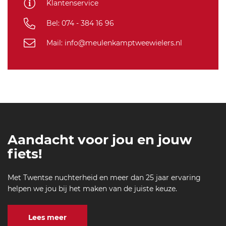
Klantenservice
m
tb
Bel: 074 - 384 16 96
-6
4
Mail: info@meulenkamptweewielers.nl
8
Aandacht voor jou en jouw
fiets!
Met Twentse nuchterheid en meer dan 25 jaar ervaring
helpen we jou bij het maken van de juiste keuze.
Lees meer