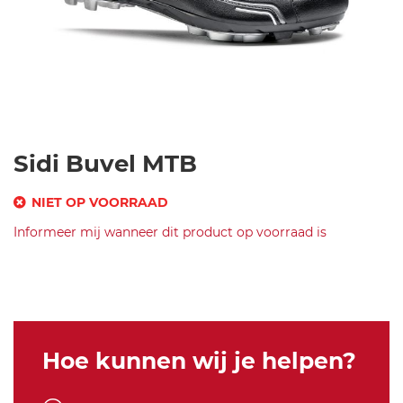
Ga
Sidi Buvel MTB
naar
het
NIET OP VOORRAAD
begin
SKU
Informeer mij wanneer dit product op voorraad is
van
de
Merk
si
afbeeldingen-
Sidi
di
Buvel
gallerij
-b
MTB
u
Black/Black
v
45
Hoe kunnen wij je helpen?
el
-