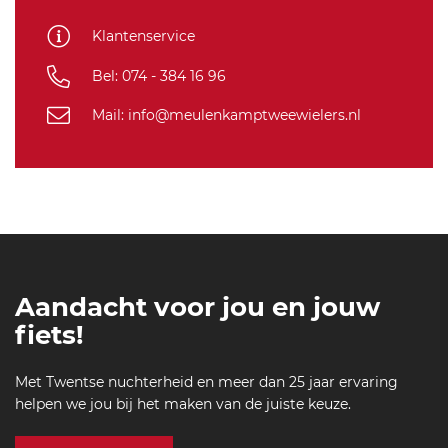
f-
Klantenservice
al
lu
Bel: 074 - 384 16 96
re
-t
Mail: info@meulenkamptweewielers.nl
h
er
m
al
-
w
-j
er
Aandacht voor jou en jouw
se
y-
fiets!
6
41
Met Twentse nuchterheid en meer dan 25 jaar ervaring
helpen we jou bij het maken van de juiste keuze.