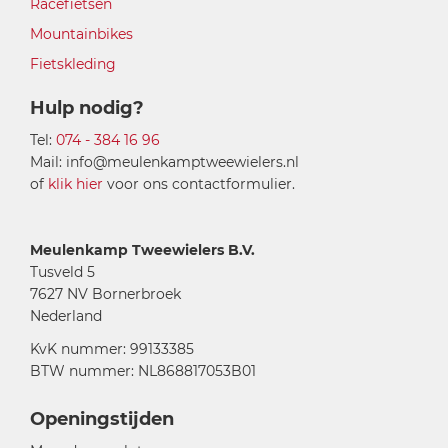
Racefietsen
Mountainbikes
Fietskleding
Hulp nodig?
Tel:
074 - 384 16 96
Mail: info@meulenkamptweewielers.nl
of
klik hier
voor ons contactformulier.
Meulenkamp Tweewielers B.V.
Tusveld 5
7627 NV Bornerbroek
Nederland
KvK nummer: 99133385
BTW nummer: NL868817053B01
Openingstijden