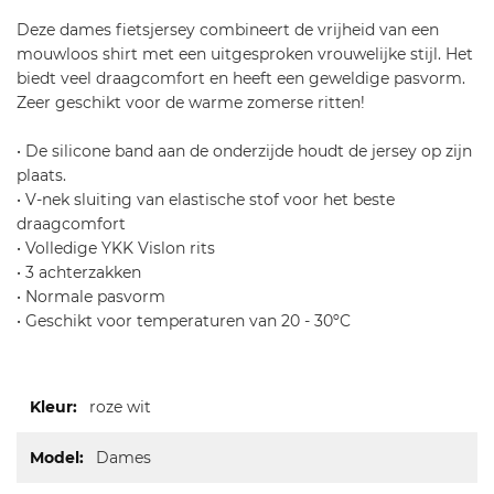
u
Deze dames fietsjersey combineert de vrijheid van een
l-
mouwloos shirt met een uitgesproken vrouwelijke stijl. Het
s
biedt veel draagcomfort en heeft een geweldige pasvorm.
f-
Zeer geschikt voor de warme zomerse ritten!
g
r
• De silicone band aan de onderzijde houdt de jersey op zijn
a
plaats.
c
• V-nek sluiting van elastische stof voor het beste
e
draagcomfort
-
• Volledige YKK Vislon rits
s
• 3 achterzakken
l
• Normale pasvorm
e
• Geschikt voor temperaturen van 20 - 30ºC
e
v
e
Meer
l
roze wit
informatie
e
s
Dames
s