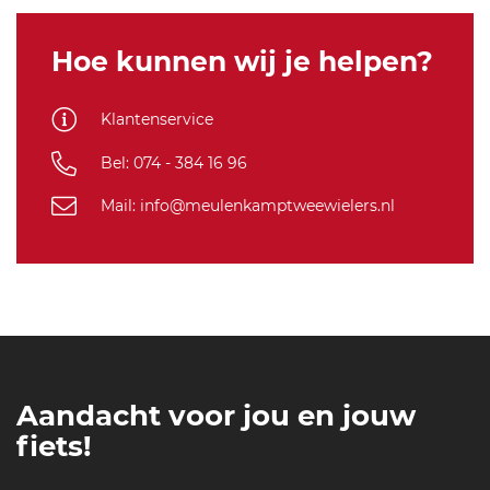
-
6
Hoe kunnen wij je helpen?
3
8
Klantenservice
Bel: 074 - 384 16 96
Mail: info@meulenkamptweewielers.nl
Aandacht voor jou en jouw
fiets!