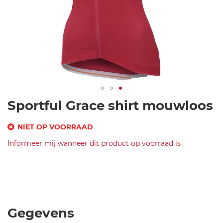
Ga
Sportful Grace shirt mouwloos
naar
het
NIET OP VOORRAAD
begin
SKU
Informeer mij wanneer dit product op voorraad is
van
de
Merk
s
afbeeldingen-
Sportful
p
SF
gallerij
o
Grace
r
Sleeveless-
t
Cherry/White-
Gegevens
f
L