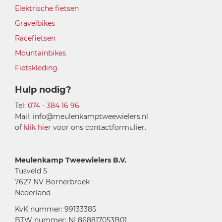
Elektrische fietsen
Gravelbikes
Racefietsen
Mountainbikes
Fietskleding
Hulp nodig?
Tel:
074 - 384 16 96
Mail: info@meulenkamptweewielers.nl
of
klik hier
voor ons contactformulier.
Meulenkamp Tweewielers B.V.
Tusveld 5
7627 NV Bornerbroek
Nederland
KvK nummer: 99133385
BTW nummer: NL868817053B01