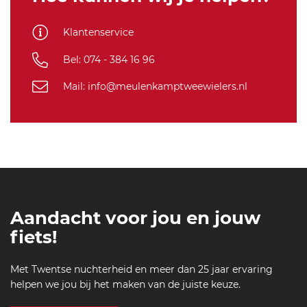
-s
SF-
f-
M
Klantenservice
al
lu
Bel: 074 - 384 16 96
re
-j
Mail: info@meulenkamptweewielers.nl
er
se
y-
bl
a
c
k-
w
Aandacht voor jou en jouw
hi
te
fiets!
-s
f-
Met Twentse nuchterheid en meer dan 25 jaar ervaring
m
helpen we jou bij het maken van de juiste keuze.
-6
3