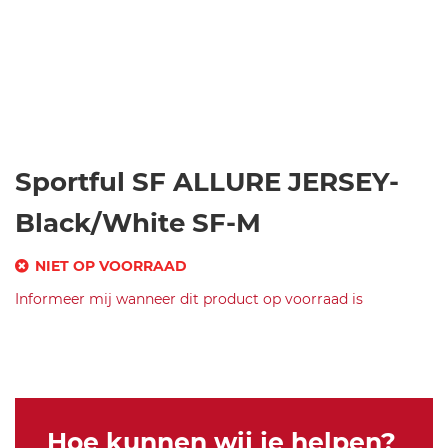
Ga
Sportful SF ALLURE JERSEY-
naar
het
Black/White SF-M
begin
van
NIET OP VOORRAAD
de
SKU
Informeer mij wanneer dit product op voorraad is
afbeeldingen-
gallerij
Merk
s
Sportful
p
SF
or
ALLURE
tf
JERSEY-
ul
Black/White
Hoe kunnen wij je helpen?