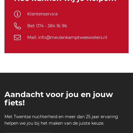
u
SF-
l-
L
Klantenservice
sf
-
Bel: 074 - 384 16 96
al
l
Mail: info@meulenkamptweewielers.nl
u
r
e
-j
e
r
s
e
Aandacht voor jou en jouw
y
-
fiets!
b
l
Met Twentse nuchterheid en meer dan 25 jaar ervaring
u
helpen we jou bij het maken van de juiste keuze.
e
-