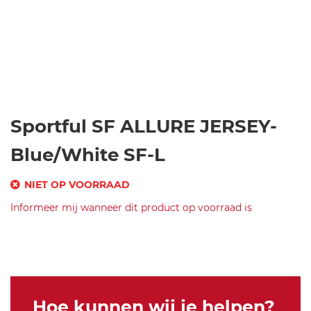
Ga
Sportful SF ALLURE JERSEY-
naar
het
Blue/White SF-L
begin
van
NIET OP VOORRAAD
de
SKU
Informeer mij wanneer dit product op voorraad is
afbeeldingen-
gallerij
Merk
s
Sportful
p
SF
o
ALLURE
rt
JERSEY-
f
Blue/White
Hoe kunnen wij je helpen?