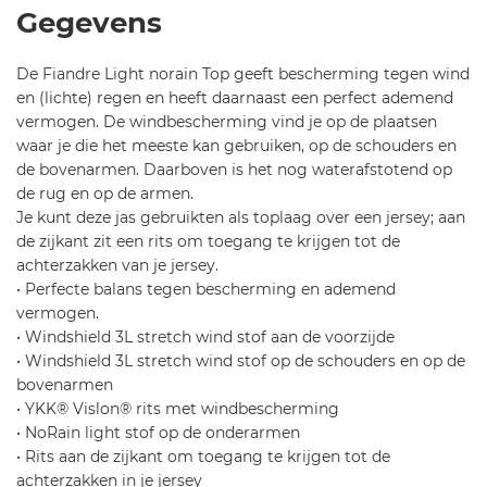
f
NORAIN
Gegevens
u
TOP-
l-
Yellow
De Fiandre Light norain Top geeft bescherming tegen wind
sf
Fluo/Black
en (lichte) regen en heeft daarnaast een perfect ademend
-f
SF-
vermogen. De windbescherming vind je op de plaatsen
i
L
waar je die het meeste kan gebruiken, op de schouders en
a
de bovenarmen. Daarboven is het nog waterafstotend op
n
de rug en op de armen.
d
Je kunt deze jas gebruikten als toplaag over een jersey; aan
r
de zijkant zit een rits om toegang te krijgen tot de
e
achterzakken van je jersey.
-l
• Perfecte balans tegen bescherming en ademend
i
vermogen.
g
• Windshield 3L stretch wind stof aan de voorzijde
h
• Windshield 3L stretch wind stof op de schouders en op de
t-
bovenarmen
n
• YKK® Vislon® rits met windbescherming
o
• NoRain light stof op de onderarmen
r
• Rits aan de zijkant om toegang te krijgen tot de
ai
achterzakken in je jersey