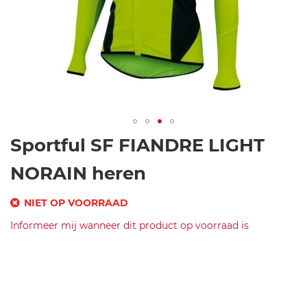
Ga
Sportful SF FIANDRE LIGHT
naar
het
NORAIN heren
begin
van
NIET OP VOORRAAD
de
SKU
Informeer mij wanneer dit product op voorraad is
afbeeldingen-
gallerij
Merk
s
Sportful
p
SF
o
FIANDRE
rt
LIGHT