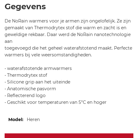
ul
Warmers
Gegevens
-s
f-
De NoRain warmers voor je armen zijn ongelofelijk. Ze zijn
n
gemaakt van Thermodrytex stof die warm en zacht is en
or
geweldige rekbaar. Daar werd de NoRain nanotechnologie
ai
aan
n-
toegevoegd die het geheel waterafstotend maakt. Perfecte
ar
warmers bij vele weersomstandigheden.
m
-
• waterafstotende armwarmers
w
• Thermodrytex stof
ar
• Silicone grip aan het uiteinde
m
• Anatomische pasvorm
er
• Reflecterend logo
s-
• Geschikt voor temperaturen van 5°C en hoger
6
51
Meer
Heren
informatie