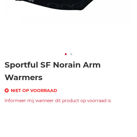
Ga
Sportful SF Norain Arm
naar
het
Warmers
begin
van
NIET OP VOORRAAD
de
SKU
Informeer mij wanneer dit product op voorraad is
afbeeldingen-
gallerij
Merk
s
Sportful
p
SF
or
Norain
tf
Arm