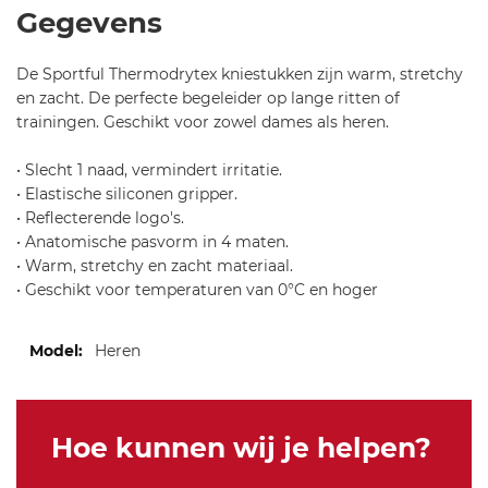
ul
Warmers-
Gegevens
-s
Black
f-
SF-
De Sportful Thermodrytex kniestukken zijn warm, stretchy
th
M
en zacht. De perfecte begeleider op lange ritten of
er
trainingen. Geschikt voor zowel dames als heren.
m
o
• Slecht 1 naad, vermindert irritatie.
dr
• Elastische siliconen gripper.
yt
• Reflecterende logo's.
ex
• Anatomische pasvorm in 4 maten.
p-
• Warm, stretchy en zacht materiaal.
k
• Geschikt voor temperaturen van 0°C en hoger
n
e
Meer
e-
Heren
informatie
w
ar
m
Hoe kunnen wij je helpen?
er
s-