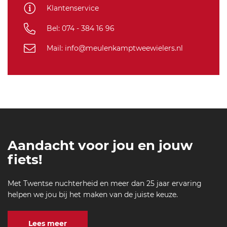
sf
Klantenservice
-6
51
Bel: 074 - 384 16 96
Mail: info@meulenkamptweewielers.nl
Aandacht voor jou en jouw
fiets!
Met Twentse nuchterheid en meer dan 25 jaar ervaring
helpen we jou bij het maken van de juiste keuze.
Lees meer