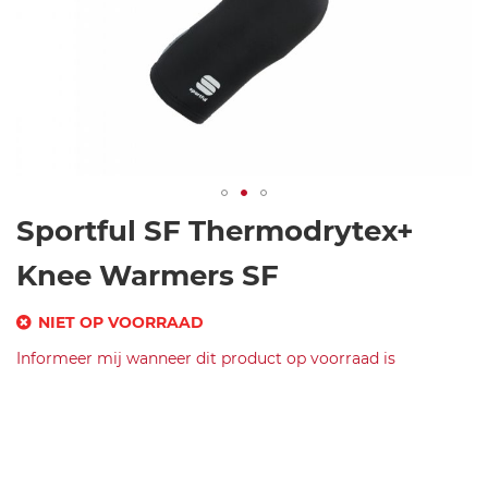
Ga
Sportful SF Thermodrytex+
naar
het
Knee Warmers SF
begin
van
NIET OP VOORRAAD
de
SKU
Informeer mij wanneer dit product op voorraad is
afbeeldingen-
gallerij
Merk
s
Sportful
p
SF
or
Thermodrytex+
tf
Knee