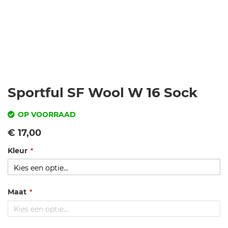
Ga
Sportful SF Wool W 16 Sock
naar
het
OP VOORRAAD
begin
SKU
Vanaf
€ 17,00
van
de
Kleur
s
afbeeldingen-
p
gallerij
o
rt
Maat
f
u
l-