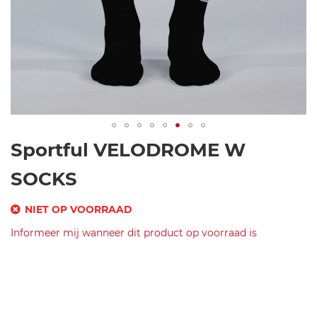
Ga
Sportful VELODROME W
naar
het
SOCKS
begin
van
NIET OP VOORRAAD
de
SKU
Informeer mij wanneer dit product op voorraad is
afbeeldingen-
gallerij
Merk
s
Sportful
p
VELODROME
or
W
tf
SOCKS