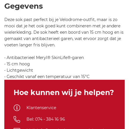
ul
Gegevens
-v
el
Deze sok past perfect bij je Velodrome-outfit, maar is zo
o
mooi dat je het ook goed kunt combineren met je andere
dr
wielerkleding. De sok heeft een boord van 15 cm hoog en is
o
gemaakt van antibacterieel garen, wat ervoor zorgt dat je
m
voeten langer fris blijven.
e-
w
• Antibacterieel Meryl® SkinLife®-garen
-s
• 15 cm hoog
o
• Lichtgewicht
c
• Geschikt vanaf een temperatuur van 15°C
ks
-6
Hoe kunnen wij je helpen?
5
4
Klantenservice
Bel: 074 - 384 16 96