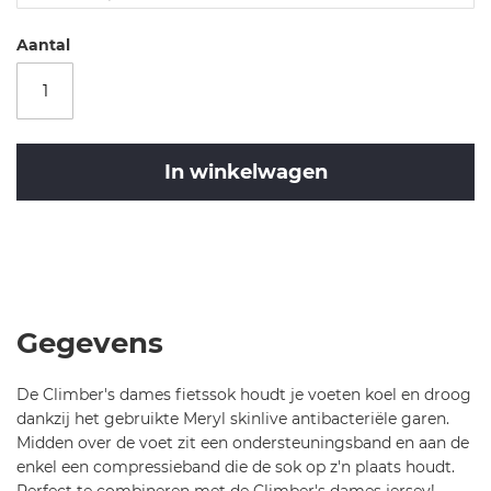
cl
i
Aantal
m
b
er
s-
w
In winkelwagen
-s
o
c
Merk
k-
Castelli
CA
6
Climber's
5
W
4
Sock
Gegevens
De Climber's dames fietssok houdt je voeten koel en droog
dankzij het gebruikte Meryl skinlive antibacteriële garen.
Midden over de voet zit een ondersteuningsband en aan de
enkel een compressieband die de sok op z'n plaats houdt.