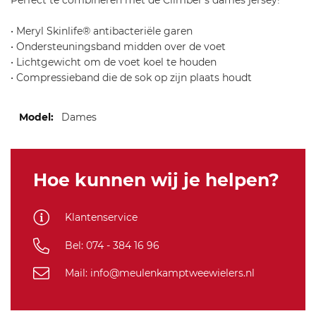
Perfect te combineren met de Climber's dames jersey!
• Meryl Skinlife® antibacteriële garen
• Ondersteuningsband midden over de voet
• Lichtgewicht om de voet koel te houden
• Compressieband die de sok op zijn plaats houdt
Meer
Dames
informatie
Hoe kunnen wij je helpen?
Klantenservice
Bel: 074 - 384 16 96
Mail: info@meulenkamptweewielers.nl