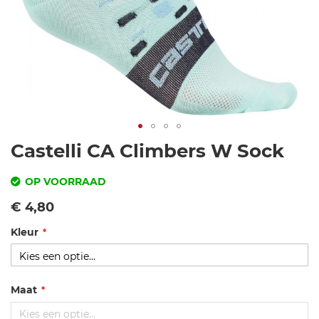
Ga
Castelli CA Climbers W Sock
naar
het
OP VOORRAAD
begin
SKU
Vanaf
€ 4,80
van
de
Kleur
c
afbeeldingen-
as
gallerij
te
lli
Maat
-c
a-