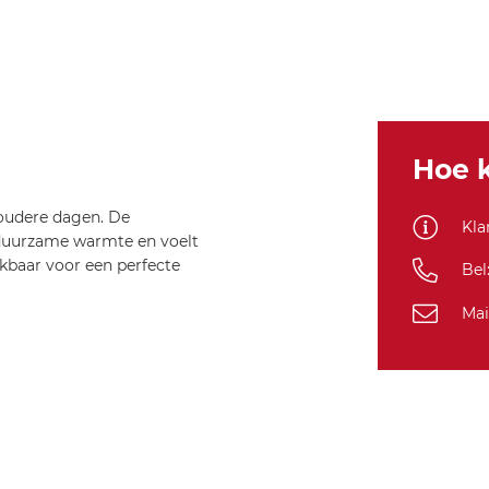
Hoe k
koudere dagen. De
Kla
 duurzame warmte en voelt
ekbaar voor een perfecte
Bel
Mai