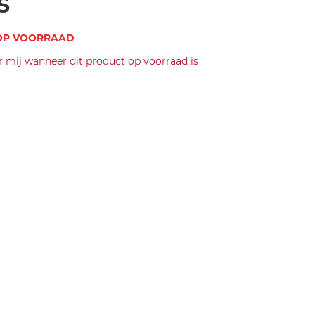
S
 OP VOORRAAD
SKU
 mij wanneer dit product op voorraad is
c
as
te
lli
-c
a-
fl
a
n
d
er
s-
w
ar
m