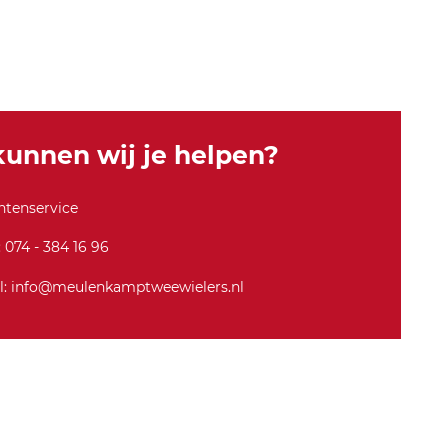
-
w
-l
s-
8
5
5
unnen wij je helpen?
ntenservice
: 074 - 384 16 96
l: info@meulenkamptweewielers.nl