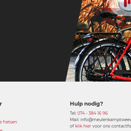
r
Hulp nodig?
Tel:
074 - 384 16 96
Mail: info@meulenkamptweewi
e fietsen
of
klik hier
voor ons contactfo
es