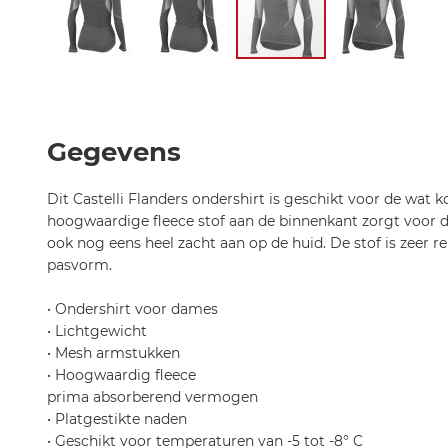
Ga
naar
het
begin
Gegevens
van
de
Dit Castelli Flanders ondershirt is geschikt voor de wat 
afbeeldingen-
hoogwaardige fleece stof aan de binnenkant zorgt voor
gallerij
ook nog eens heel zacht aan op de huid. De stof is zeer r
pasvorm.
• Ondershirt voor dames
• Lichtgewicht
• Mesh armstukken
• Hoogwaardig fleece
prima absorberend vermogen
• Platgestikte naden
• Geschikt voor temperaturen van -5 tot -8° C