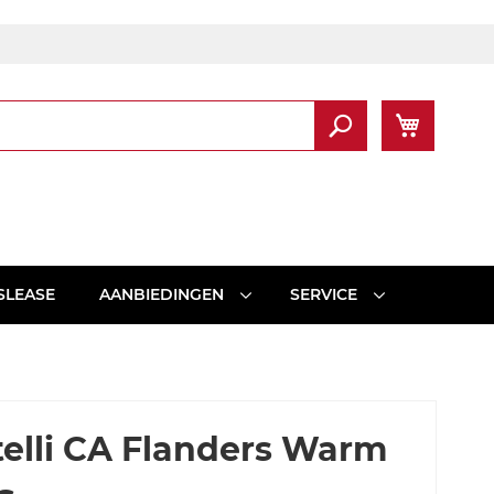
Winkel
Zoek
SLEASE
AANBIEDINGEN
SERVICE
telli CA Flanders Warm