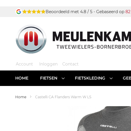
Ga
Beoordeeld met 4.8 / 5 - Gebaseerd op
82
naar
de
inhoud
Account
Inloggen
Contact
HOME
FIETSEN
FIETSKLEDING
GEB
Home
Castelli CA Flanders Warm W LS
Ga
naar
het
einde