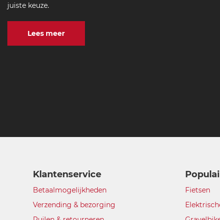
juiste keuze.
Lees meer
Klantenservice
Populai
Betaalmogelijkheden
Fietsen
Verzending & bezorging
Elektrisch
Ruilen & retourneren
Gravelbik