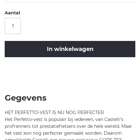
i-
c
Aantal
a
-
p
e
r
In winkelwagen
f
e
t
Merk
t
Castelli
Castelli
o
CA
-
Perfetto
r
Ros
Gegevens
o
Vest-
s
Yellow
HET PERFETTO-VEST IS NU NOG PERFECTER
-
Fluo-
Het Perfetto-vest is populair bij iedereen, van Castelli’s
v
L
profrenners tot prestatiefietsers over de hele wereld. Maar
e
het vest kon nog perfecter gemaakt worden. Daarom
s