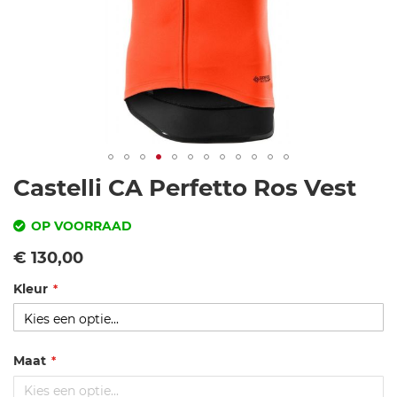
Ga
Castelli CA Perfetto Ros Vest
naar
het
OP VOORRAAD
begin
SKU
Vanaf
€ 130,00
van
de
Kleur
c
afbeeldingen-
a
gallerij
s
t
Maat
e
ll