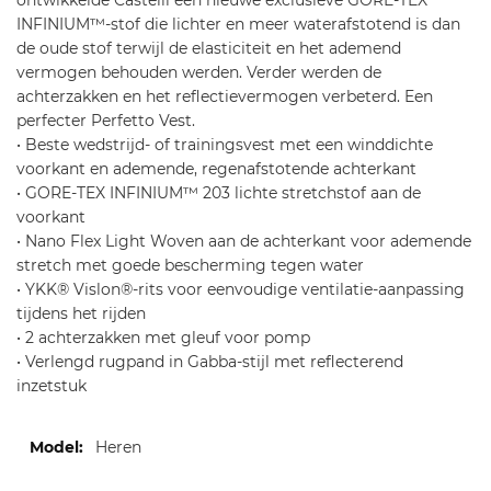
ontwikkelde Castelli een nieuwe exclusieve GORE-TEX
t
INFINIUM™-stof die lichter en meer waterafstotend is dan
-
de oude stof terwijl de elasticiteit en het ademend
6
vermogen behouden werden. Verder werden de
4
achterzakken en het reflectievermogen verbeterd. Een
0
perfecter Perfetto Vest.
• Beste wedstrijd- of trainingsvest met een winddichte
voorkant en ademende, regenafstotende achterkant
• GORE-TEX INFINIUM™ 203 lichte stretchstof aan de
voorkant
• Nano Flex Light Woven aan de achterkant voor ademende
stretch met goede bescherming tegen water
• YKK® Vislon®-rits voor eenvoudige ventilatie-aanpassing
tijdens het rijden
• 2 achterzakken met gleuf voor pomp
• Verlengd rugpand in Gabba-stijl met reflecterend
inzetstuk
Meer
Heren
informatie