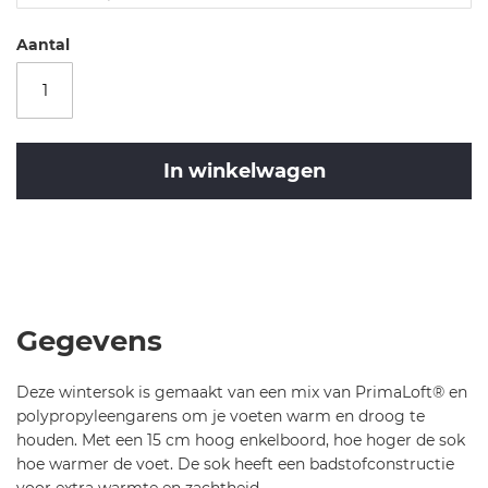
pr
i
Aantal
m
al
of
t-
15
In winkelwagen
-s
o
c
Merk
k-
Castelli
Castelli
6
CA
5
Primaloft
4
15
Gegevens
Sock-
Black-
Deze wintersok is gemaakt van een mix van PrimaLoft® en
L/X
polypropyleengarens om je voeten warm en droog te
houden. Met een 15 cm hoog enkelboord, hoe hoger de sok
hoe warmer de voet. De sok heeft een badstofconstructie