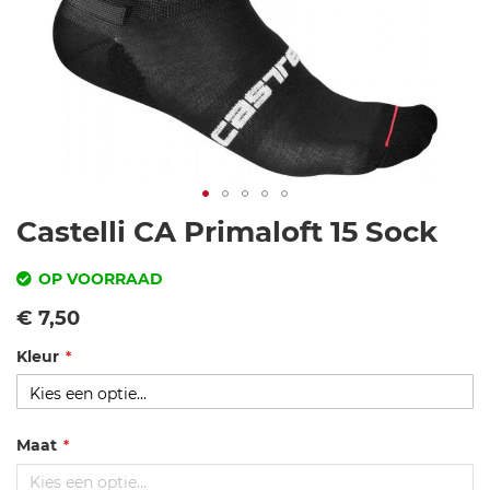
Ga
Castelli CA Primaloft 15 Sock
naar
het
OP VOORRAAD
begin
SKU
Vanaf
€ 7,50
van
de
Kleur
c
afbeeldingen-
as
gallerij
te
lli
Maat
-c
a-