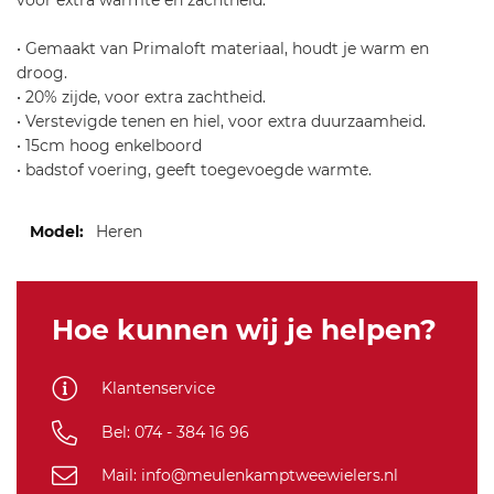
voor extra warmte en zachtheid.
• Gemaakt van Primaloft materiaal, houdt je warm en
droog.
• 20% zijde, voor extra zachtheid.
• Verstevigde tenen en hiel, voor extra duurzaamheid.
• 15cm hoog enkelboord
• badstof voering, geeft toegevoegde warmte.
Meer
Heren
informatie
Hoe kunnen wij je helpen?
Klantenservice
Bel: 074 - 384 16 96
Mail: info@meulenkamptweewielers.nl