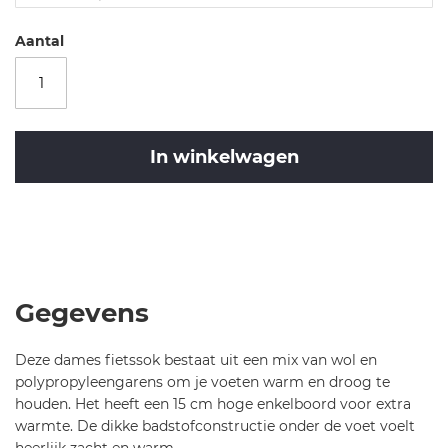
i-
c
Aantal
a
-
s
a
f
In winkelwagen
a
r
i-
Merk
1
Castelli
Castelli
5
CA
-
Safari
s
15
Gegevens
o
Sock-
c
Zebra
Deze dames fietssok bestaat uit een mix van wol en
k
Black/White-
polypropyleengarens om je voeten warm en droog te
-
S/M
houden. Het heeft een 15 cm hoge enkelboord voor extra
6
warmte. De dikke badstofconstructie onder de voet voelt
5