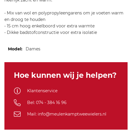
heerlijk zacht en warm.
4
• Mix van wol en polypropyleengarens om je voeten warm
en droog te houden
• 15 cm hoog enkelboord voor extra warmte
• Dikke badstofconstructie voor extra isolatie
Meer
Dames
informatie
Hoe kunnen wij je helpen?
Klantenservice
Bel: 074 - 384 16 96
Mail: info@meulenkamptweewielers.nl