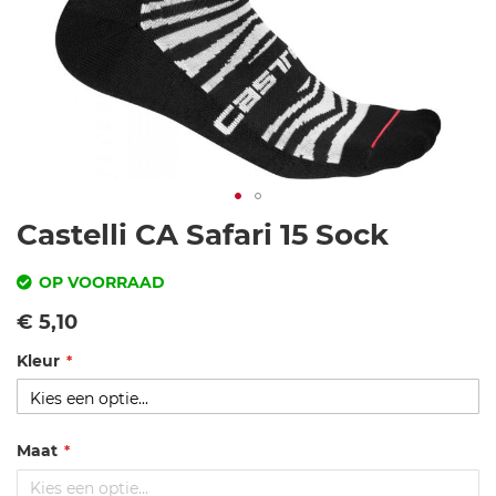
Ga
Castelli CA Safari 15 Sock
naar
het
OP VOORRAAD
begin
SKU
Vanaf
€ 5,10
van
de
Kleur
c
afbeeldingen-
a
gallerij
s
t
Maat
e
ll