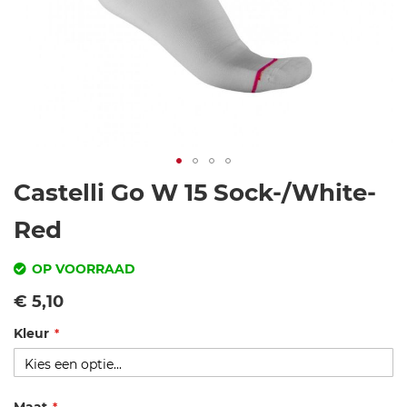
Ga
Castelli Go W 15 Sock-/White-
naar
het
Red
begin
van
OP VOORRAAD
de
SKU
Vanaf
€ 5,10
afbeeldingen-
gallerij
Kleur
c
a
s
t