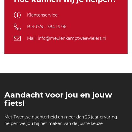
d
S/M
-
6
Klantenservice
5
Bel: 074 - 384 16 96
4
Mail: info@meulenkamptweewielers.nl
Aandacht voor jou en jouw
fiets!
Met Twentse nuchterheid en meer dan 25 jaar ervaring
helpen we jou bij het maken van de juiste keuze.