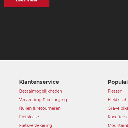
Klantenservice
Populai
Betaalmogelijkheden
Fietsen
Verzending & bezorging
Elektrisch
Ruilen & retourneren
Gravelbik
Fietslease
Racefiets
Fietsverzekering
Mountain