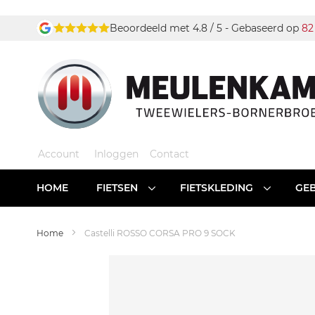
Ga
Beoordeeld met 4.8 / 5 - Gebaseerd op
82
naar
de
inhoud
Account
Inloggen
Contact
HOME
FIETSEN
FIETSKLEDING
GEB
Home
Castelli ROSSO CORSA PRO 9 SOCK
Ga
naar
het
einde