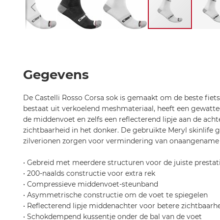
Ga
naar
het
begin
Gegevens
van
de
De Castelli Rosso Corsa sok is gemaakt om de beste fiets
afbeeldingen-
bestaat uit verkoelend meshmateriaal, heeft een gewatte
gallerij
de middenvoet en zelfs een reflecterend lipje aan de ach
zichtbaarheid in het donker. De gebruikte Meryl skinlife
zilverionen zorgen voor vermindering van onaangename
• Gebreid met meerdere structuren voor de juiste prestati
• 200-naalds constructie voor extra rek
• Compressieve middenvoet-steunband
• Asymmetrische constructie om de voet te spiegelen
• Reflecterend lipje middenachter voor betere zichtbaarh
• Schokdempend kussentje onder de bal van de voet