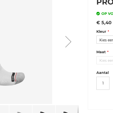
PRO
OP V
Vanaf
€ 5,40
Kleur
Maat
Aantal
Merk
Castelli
ROSSO