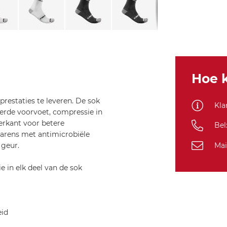
CORSA
PRO
9
SOCK
wit
L/XL
Hoe k
prestaties te leveren. De sok
Kla
erde voorvoet, compressie in
terkant voor betere
Bel
 garens met antimicrobiële
Mai
 geur.
e in elk deel van de sok
eid