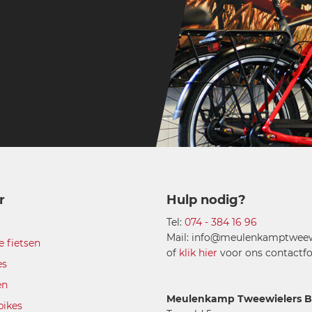
r
Hulp nodig?
Tel:
074 - 384 16 96
Mail: info@meulenkamptweewi
e fietsen
of
klik hier
voor ons contactfo
es
en
Meulenkamp Tweewielers B.
bikes