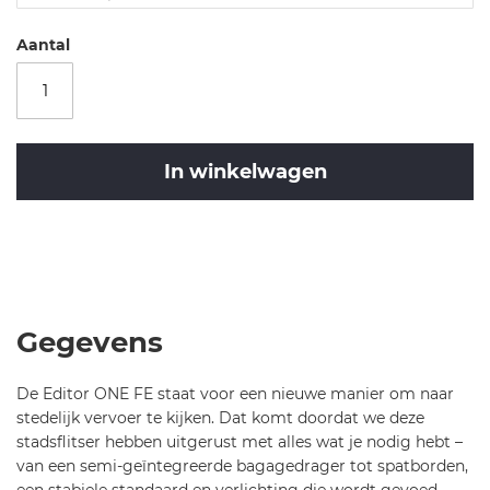
to
r-
Aantal
o
n
e-
fe
-
In winkelwagen
m
ix
e
Merk
d-
Cube
CUBE
2
EDITOR
0
ONE
2
FE
Gegevens
6-
REEDGREEN/BLACK
7
T
De Editor ONE FE staat voor een nieuwe manier om naar
3
54
stedelijk vervoer te kijken. Dat komt doordat we deze
5
CM
stadsflitser hebben uitgerust met alles wat je nodig hebt –
van een semi-geïntegreerde bagagedrager tot spatborden,