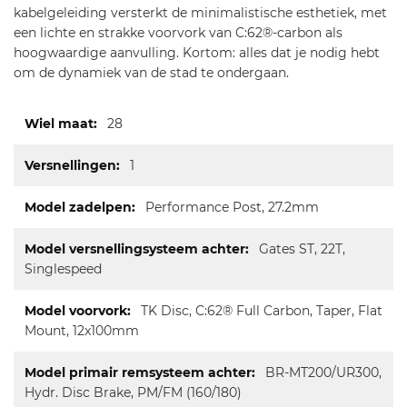
kabelgeleiding versterkt de minimalistische esthetiek, met
een lichte en strakke voorvork van C:62®-carbon als
hoogwaardige aanvulling. Kortom: alles dat je nodig hebt
om de dynamiek van de stad te ondergaan.
Meer
28
informatie
1
Performance Post, 27.2mm
Gates ST, 22T,
Singlespeed
TK Disc, C:62® Full Carbon, Taper, Flat
Mount, 12x100mm
BR-MT200/UR300,
Hydr. Disc Brake, PM/FM (160/180)