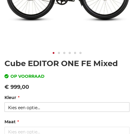
Ga
Cube EDITOR ONE FE Mixed
naar
het
OP VOORRAAD
begin
SKU
Vanaf
€ 999,00
van
de
Kleur
c
afbeeldingen-
u
gallerij
b
e-
Maat
e
di