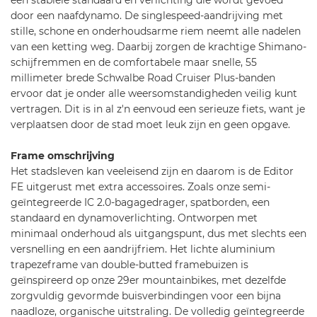
een stabiele standaard en verlichting die wordt gevoed
door een naafdynamo. De singlespeed-aandrijving met
stille, schone en onderhoudsarme riem neemt alle nadelen
van een ketting weg. Daarbij zorgen de krachtige Shimano-
schijfremmen en de comfortabele maar snelle, 55
millimeter brede Schwalbe Road Cruiser Plus-banden
ervoor dat je onder alle weersomstandigheden veilig kunt
vertragen. Dit is in al z'n eenvoud een serieuze fiets, want je
verplaatsen door de stad moet leuk zijn en geen opgave.
Frame omschrijving
Het stadsleven kan veeleisend zijn en daarom is de Editor
FE uitgerust met extra accessoires. Zoals onze semi-
geïntegreerde IC 2.0-bagagedrager, spatborden, een
standaard en dynamoverlichting. Ontworpen met
minimaal onderhoud als uitgangspunt, dus met slechts een
versnelling en een aandrijfriem. Het lichte aluminium
trapezeframe van double-butted framebuizen is
geïnspireerd op onze 29er mountainbikes, met dezelfde
zorgvuldig gevormde buisverbindingen voor een bijna
naadloze, organische uitstraling. De volledig geïntegreerde