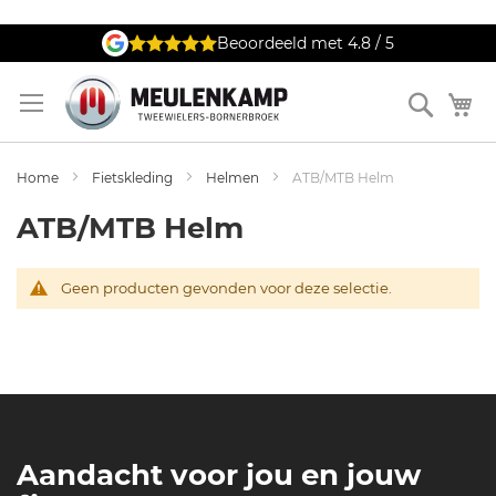
Ga
Beoordeeld met 4.8 / 5
naar
de
Zoek
W
inhoud
Home
Fietskleding
Helmen
ATB/MTB Helm
ATB/MTB Helm
Geen producten gevonden voor deze selectie.
Aandacht voor jou en jouw