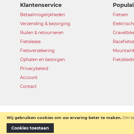
Klantenservice
Populai
Betaalmogelijkheden
Fietsen
Verzending & bezorging
Elektrisch
Ruilen & retourneren
Gravelbik
Fietslease
Racefiets
Fietsverzekering
Mountain
Ophalen en bezorgen
Fietskled
Privacybeleid
Account
Contact
Wij gebruiken cookies om uw ervaring beter te maken.
Om te
Cookies toestaan