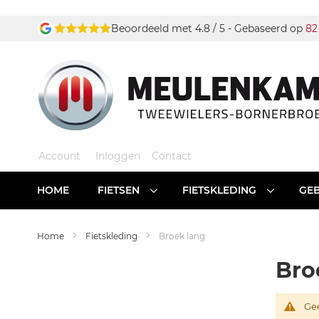
Ga
Beoordeeld met 4.8 / 5 - Gebaseerd op
82
naar
de
inhoud
Account
Inloggen
Contact
HOME
FIETSEN
FIETSKLEDING
GEB
Home
Fietskleding
Broek lang
Bro
Gee