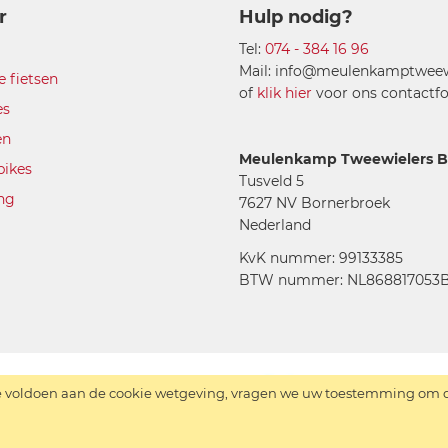
r
Hulp nodig?
Tel:
074 - 384 16 96
Mail: info@meulenkamptweewi
e fietsen
of
klik hier
voor ons contactfo
es
en
Meulenkamp Tweewielers B.
bikes
Tusveld 5
ing
7627 NV Bornerbroek
Nederland
KvK nummer: 99133385
BTW nummer: NL868817053B
 voldoen aan de cookie wetgeving, vragen we uw toestemming om de