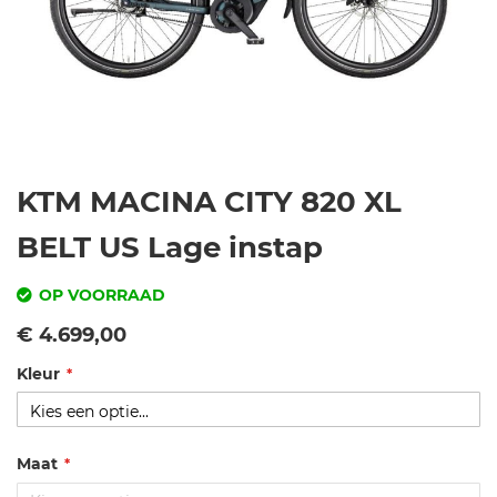
Ga
KTM MACINA CITY 820 XL
naar
het
BELT US Lage instap
begin
van
OP VOORRAAD
de
SKU
Vanaf
€ 4.699,00
afbeeldingen-
gallerij
Kleur
kt
m
-
m
Maat
a