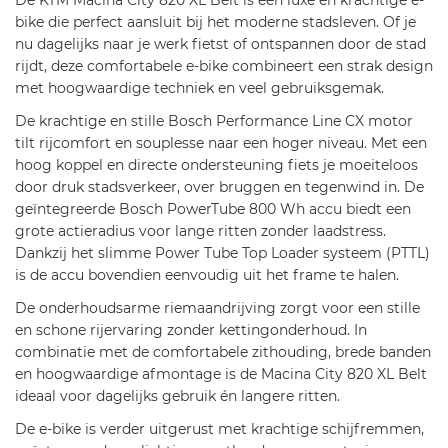
De KTM Macina City 820 XL Belt is een luxe en krachtige e-
2
bike die perfect aansluit bij het moderne stadsleven. Of je
0
nu dagelijks naar je werk fietst of ontspannen door de stad
2
rijdt, deze comfortabele e-bike combineert een strak design
6-
met hoogwaardige techniek en veel gebruiksgemak.
7
De krachtige en stille Bosch Performance Line CX motor
3
tilt rijcomfort en souplesse naar een hoger niveau. Met een
5
hoog koppel en directe ondersteuning fiets je moeiteloos
door druk stadsverkeer, over bruggen en tegenwind in. De
geïntegreerde Bosch PowerTube 800 Wh accu biedt een
grote actieradius voor lange ritten zonder laadstress.
Dankzij het slimme Power Tube Top Loader systeem (PTTL)
is de accu bovendien eenvoudig uit het frame te halen.
De onderhoudsarme riemaandrijving zorgt voor een stille
en schone rijervaring zonder kettingonderhoud. In
combinatie met de comfortabele zithouding, brede banden
en hoogwaardige afmontage is de Macina City 820 XL Belt
ideaal voor dagelijks gebruik én langere ritten.
De e-bike is verder uitgerust met krachtige schijfremmen,