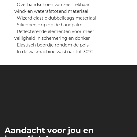
• Overhandschoen van zeer rekbaar
wind- en waterafstotend materiaal
• Wizard elastic dubbellaags materiaal
• Siliconen grip op de handpalm
• Reflecterende elementen voor meer
veiligheid in schemering en donker
• Elastisch boordje rondom de pols
• In de wasmachine wasbaar tot 30°C
Aandacht voor jou en