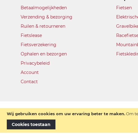
Betaalmogelijkheden
Fietsen
Verzending & bezorging
Elektrisch
Ruilen & retourneren
Gravelbik
Fietslease
Racefiets
Fietsverzekering
Mountain
Ophalen en bezorgen
Fietskled
Privacybeleid
Account
Contact
Wij gebruiken cookies om uw ervaring beter te maken.
Om te
Cookies toestaan