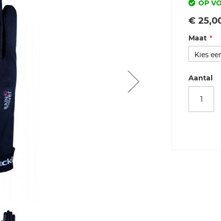
OP V
Vanaf
€ 25,0
Maat
Aantal
Merk
Roeckl
ROECKL
Black
7