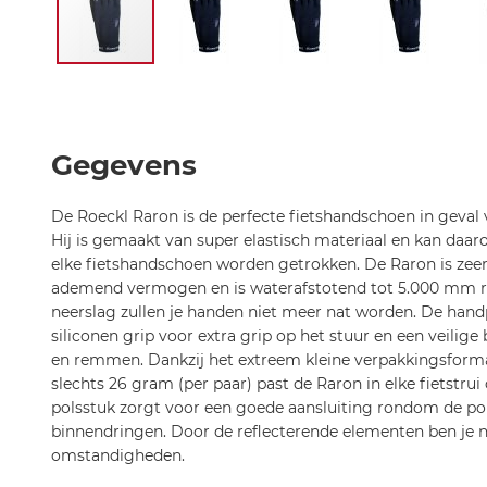
Ga
naar
het
begin
Gegevens
van
de
De Roeckl Raron is de perfecte fietshandschoen in geval 
afbeeldingen-
Hij is gemaakt van super elastisch materiaal en kan daa
gallerij
elke fietshandschoen worden getrokken. De Raron is zeer 
ademend vermogen en is waterafstotend tot 5.000 mm re
neerslag zullen je handen niet meer nat worden. De hand
siliconen grip voor extra grip op het stuur en een veilige
en remmen. Dankzij het extreem kleine verpakkingsform
slechts 26 gram (per paar) past de Raron in elke fietstrui 
polsstuk zorgt voor een goede aansluiting rondom de pol
binnendringen. Door de reflecterende elementen ben je n
omstandigheden.