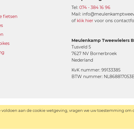
Tel:
074 - 384 16 96
Mail: info@meulenkamptweewi
e fietsen
of
klik hier
voor ons contactfo
es
en
Meulenkamp Tweewielers B.
bikes
Tusveld 5
ing
7627 NV Bornerbroek
Nederland
KvK nummer: 99133385
BTW nummer: NL868817053B
 voldoen aan de cookie wetgeving, vragen we uw toestemming om de
Copyright © 2026 Meulenkamp Tweewielers B.V.