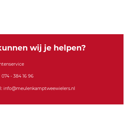
unnen wij je helpen?
ntenservice
: 074 - 384 16 96
l: info@meulenkamptweewielers.nl