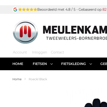
Ga
Beoordeeld met 4.8 / 5 - Gebaseerd op
82
naar
de
inhoud
Account
Inloggen
Contact
HOME
FIETSEN
FIETSKLEDING
GEB
Home
Roeckl Black
Ga
naar
het
einde