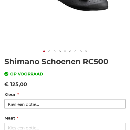
Ga
Shimano Schoenen RC500
naar
het
OP VOORRAAD
begin
SKU
Vanaf
€ 125,00
van
de
Kleur
s
afbeeldingen-
hi
gallerij
m
a
Maat
n
o-