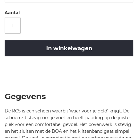
sc
h
Aantal
o
e
n
e
n-
In winkelwagen
rc
5
0
Merk
0-
Shimano
Shimano
6
Schoenen
4
RC500
9
Gegevens
De RC5 is een schoen waarbij ‘waar voor je geld’ krijgt. De
schoen zit stevig om je voet en heeft padding op de juiste
plek voor een comfortabel gevoel. Het bovenwerk is stevig
en het sluiten met de BOA en het klittenband gaat simpel